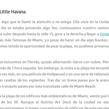
ittle Havana.
algo que le llamó la atención a mi amiga. Ella vivía en la ciuda
l día se estaba poniendo algo feo, continuamos nuestro camino
ubir después hasta la calle 15, girar a la derecha y llegar a
Ocea
les más famosas de Miami, y a pesar de hacer un día algo lluvioso 
amos tenido la oportunidad de pisar la playa, no pudimos privarno
que estuvimos en Florida, quizás alternando claros con nubes. Per
ás de 1 hora seguida. Sin embargo, la visita a la playa me encantó
vez más, en una película de Hollywood o en una serie de televisió
s casetas de los vigilantes. Tras dar un breve paseo por la arena
tranquilo paseo por esta transitada calle de Miami Beach.
a la playa de los edificios más emblemáticos de Miami, siente que l
de los 50. Aunque el distrito Art Decó de la ciudad no est
ncontraremos la mayor concentración de edificios de este peculia