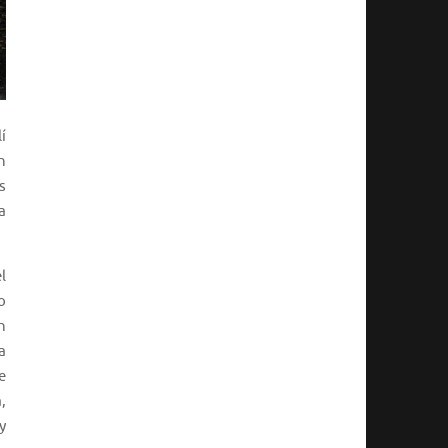
í
n
s
a
l
o
n
a
e
,
y