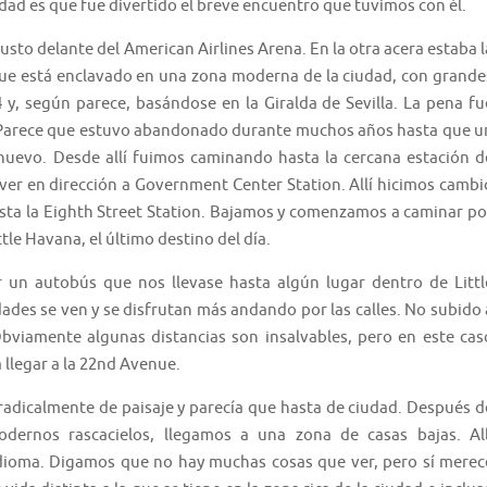
dad es que fue divertido el breve encuentro que tuvimos con él.
usto delante del American Airlines Arena. En la otra acera estaba l
rque está enclavado en una zona moderna de la ciudad, con grande
 y, según parece, basándose en la Giralda de Sevilla. La pena fu
. Parece que estuvo abandonado durante muchos años hasta que u
nuevo. Desde allí fuimos caminando hasta la cercana estación d
r en dirección a Government Center Station. Allí hicimos cambi
hasta la Eighth Street Station. Bajamos y comenzamos a caminar po
ttle Havana, el último destino del día.
 un autobús que nos llevase hasta algún lugar dentro de Littl
dades se ven y se disfrutan más andando por las calles. No subido 
viamente algunas distancias son insalvables, pero en este cas
 llegar a la 22nd Avenue.
radicalmente de paisaje y parecía que hasta de ciudad. Después d
modernos rascacielos, llegamos a una zona de casas bajas. All
dioma. Digamos que no hay muchas cosas que ver, pero sí merec