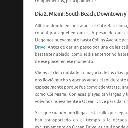
complementos, principalmente.
Día 2. Miami: South Beach, Downtown y L
Allí fue donde encontramos el Café Barcelona, 
condal por aquel entonces. A pesar de que e
Llegamos nuevamente hasta Collins Avenue para s
Drive
. Antes de dar un paseo por una de las cal
bastante nublado, como el día anterior no habí
de ese placer en ese momento.
Vimos el cielo nublado la mayoría de los días 
nos llovió mucho y apenas vimos el sol durante m
especialmente porque fue como adentrarse, una 
como CSI Miami. Con esas playas tan largas y la
volvimos nuevamente a Ocean Drive para dar un 
Y es que cuando uno llega a esta calle que separ
han transportado en el tiempo a la década 
exclusivamente en Ocean Drive, es aquí donde e