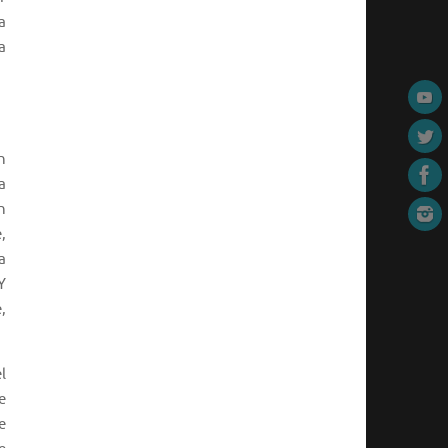
a
a
n
a
n
,
a
Y
,
l
e
e