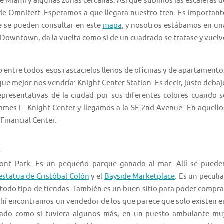
de Miami y algunas zonas cercanas. Así que subimos las escaleras d
e Omnitert. Esperamos a que llegara nuestro tren. Es important
ue se pueden consultar en este
mapa
, y nosotros estábamos en un
l Downtown, da la vuelta como si de un cuadrado se tratase y vuelv
entre todos esos rascacielos llenos de oficinas y de apartamento
ue mejor nos vendría: Knight Center Station. Es decir, justo debaj
representativas de la ciudad por sus diferentes colores cuando s
 James L. Knight Center y llegamos a la SE 2nd Avenue. En aquello
Financial Center.
ont Park. Es un pequeño parque ganado al mar. Allí se puede
estatua de Cristóbal Colón
y el
Bayside Marketplace
. Es un peculia
todo tipo de tiendas. También es un buen sitio para poder compra
 ahí encontramos un vendedor de los que parece que solo existen e
rizado como si tuviera algunos más, en un puesto ambulante mu