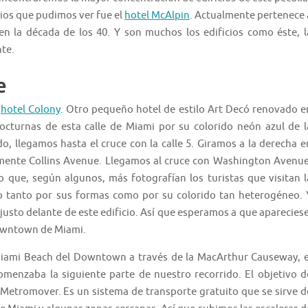
cios que pudimos ver fue el
hotel McAlpin
. Actualmente pertenece 
en la década de los 40. Y son muchos los edificios como éste, l
te.
e
l
hotel Colony
. Otro pequeño hotel de estilo Art Decó renovado e
octurnas de esta calle de Miami por su colorido neón azul de l
, llegamos hasta el cruce con la calle 5. Giramos a la derecha e
amente Collins Avenue. Llegamos al cruce con Washington Avenue
io que, según algunos, más fotografían los turistas que visitan l
vo tanto por sus formas como por su colorido tan heterogéneo. 
usto delante de este edificio. Así que esperamos a que apareciese
Downtown de Miami.
Miami Beach del Downtown a través de la MacArthur Causeway, e
omenzaba la siguiente parte de nuestro recorrido. El objetivo d
l Metromover. Es un sistema de transporte gratuito que se sirve d