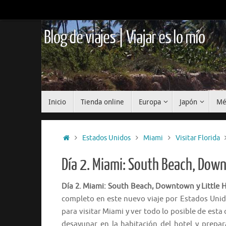
Saltar
al
contenido
Blog de viajes | Viajar es lo mío
Saltar
Inicio
Tienda online
Europa
Japón
Mé
al
contenido
Inicio
Estados Unidos
Miami
Visitar Florida
Día 2. Miami: South Beach, Down
Día 2. Miami: South Beach, Downtown y Little 
completo en este nuevo viaje por Estados Unid
para visitar Miami y ver todo lo posible de esta
desayunar en la habitación del hotel y prepa