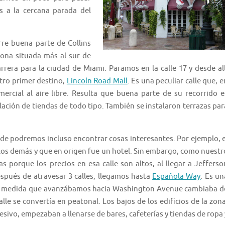
s a la cercana parada del
re buena parte de Collins
 zona situada más al sur de
rrera para la ciudad de Miami. Paramos en la calle 17 y desde all
tro primer destino,
Lincoln Road Mall
. Es una peculiar calle que, e
rcial al aire libre. Resulta que buena parte de su recorrido e
lación de tiendas de todo tipo. También se instalaron terrazas par
de podremos incluso encontrar cosas interesantes. Por ejemplo, e
 los demás y que en origen fue un hotel. Sin embargo, como nuestr
s porque los precios en esa calle son altos, al llegar a Jefferso
pués de atravesar 3 calles, llegamos hasta
Española Way
. Es un
l. A medida que avanzábamos hacia Washington Avenue cambiaba d
le se convertía en peatonal. Los bajos de los edificios de la zona
sivo, empezaban a llenarse de bares, cafeterías y tiendas de ropa 