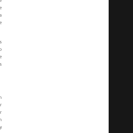
e
e
a
e
s
o
e
s
n
r
r
n
y