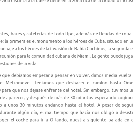
ida distinta a la que se tiene en la zona rica de la ciudad o inclus
tes, bares y cafeterías de todo tipo; además de tiendas de ropa 
te: la primera es el monumento a los héroes de Cuba, situado en u
menaje a los héroes de la invasión de Bahía Cochinos; la segunda e
 reunión para la comunidad cubana de Miami. La gente puede juga
stiones de la vida.
 que debíamos empezar a pensar en volver, dimos media vuelta 
 del Metromover. Teníamos que deshacer el camino hasta Omn
0 para que nos dejase enfrente del hotel. Sin embargo, tuvimos u
 de aparecer, y después de más de 30 minutos esperando cogimo
ro a unos 30 minutos andando hasta el hotel. A pesar de segui
 durante algún día, el mal tiempo que hacía nos obligó a desisti
ger el coche para ir a Orlando, nuestra siguiente parada en e