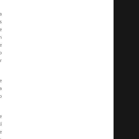
a
s
e
n
e
o
r
e
a
o
e
í
e