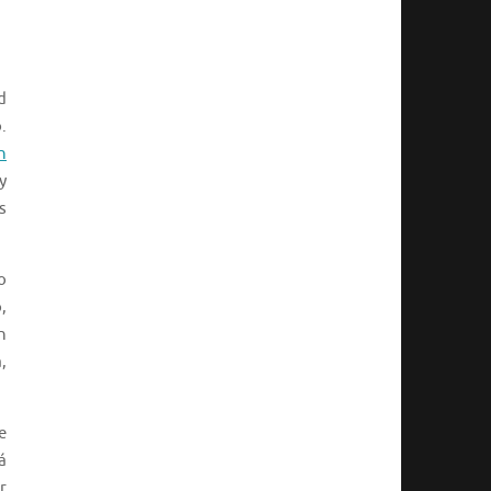
d
.
n
y
s
o
,
n
,
e
á
r