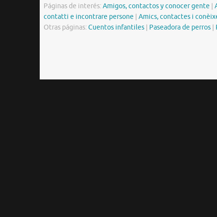
Páginas de interés:
Amigos, contactos y conocer gente
|
contatti e incontrare persone
|
Amics, contactes i conèix
Otras páginas:
Cuentos infantiles
|
Paseadora de perros
|