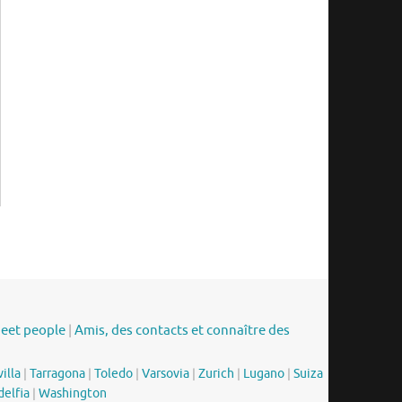
meet people
|
Amis, des contacts et connaître des
illa
|
Tarragona
|
Toledo
|
Varsovia
|
Zurich
|
Lugano
|
Suiza
delfia
|
Washington