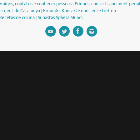
Amigos, contatos e conhecer pessoas
|
Friends, contacts and meet peop
er gent de Catalunya
|
Freunde, Kontakte und Leute treffen
Recetas de cocina
|
Subastas Sphera Mundi