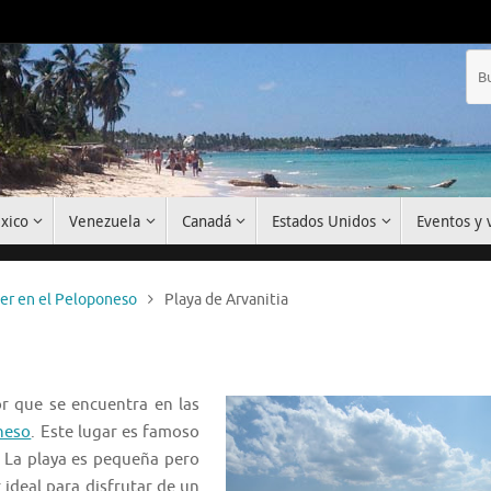
xico
Venezuela
Canadá
Estados Unidos
Eventos y v
er en el Peloponeso
Playa de Arvanitia
r que se encuentra en las
neso
. Este lugar es famoso
. La playa es pequeña pero
 ideal para disfrutar de un