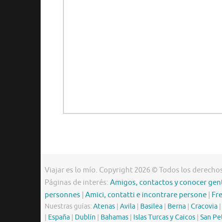
Viajar es lo mío. Copyright 2026 © Todos los derecho
Páginas de interés:
Amigos, contactos y conocer gen
personnes
|
Amici, contatti e incontrare persone
|
Fr
Nuestras guías:
Atenas
|
Avila
|
Basilea
|
Berna
|
Cracovia
|
España
|
Dublín
|
Bahamas
|
Islas Turcas y Caicos
|
San Pe