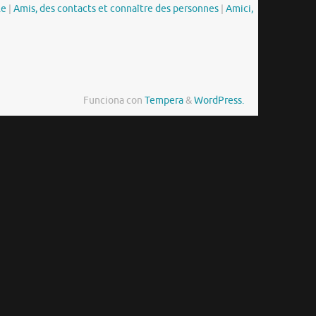
le
|
Amis, des contacts et connaître des personnes
|
Amici,
Funciona con
Tempera
&
WordPress.