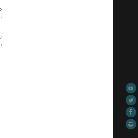
o
n
u
o