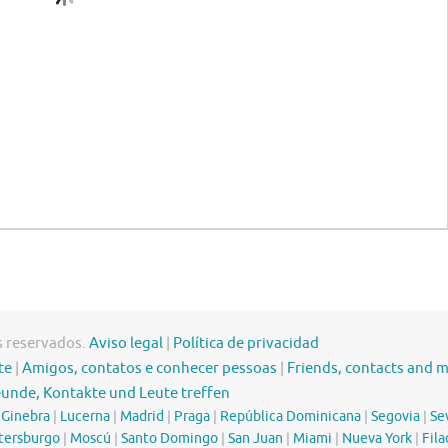
s reservados.
Aviso legal
|
Política de privacidad
te
|
Amigos, contatos e conhecer pessoas
|
Friends, contacts and 
eunde, Kontakte und Leute treffen
|
Ginebra
|
Lucerna
|
Madrid
|
Praga
|
República Dominicana
|
Segovia
|
Sev
tersburgo
|
Moscú
|
Santo Domingo
|
San Juan
|
Miami
|
Nueva York
|
Fila