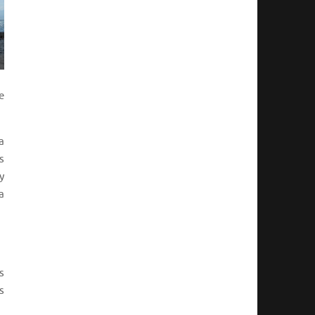
e
a
s
y
a
s
s