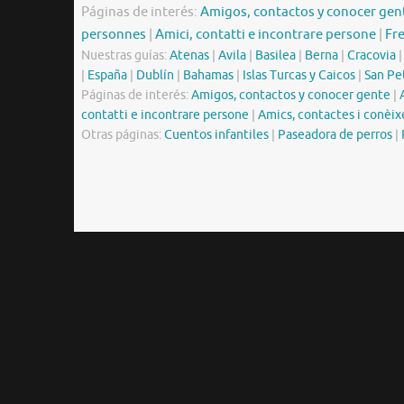
Páginas de interés:
Amigos, contactos y conocer gen
personnes
|
Amici, contatti e incontrare persone
|
Fr
Nuestras guías:
Atenas
|
Avila
|
Basilea
|
Berna
|
Cracovia
|
España
|
Dublín
|
Bahamas
|
Islas Turcas y Caicos
|
San Pe
Páginas de interés:
Amigos, contactos y conocer gente
|
contatti e incontrare persone
|
Amics, contactes i conèix
Otras páginas:
Cuentos infantiles
|
Paseadora de perros
|