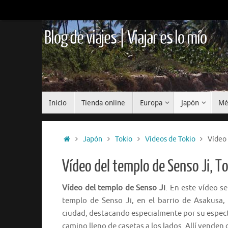
Saltar
al
contenido
Blog de viajes | Viajar es lo mío
Saltar
Inicio
Tienda online
Europa
Japón
Mé
al
contenido
Inicio
Japón
Tokio
Vídeos de Tokio
Vídeo 
Vídeo del templo de Senso Ji, T
Vídeo del templo de Senso Ji
. En este vídeo 
templo de Senso Ji, en el barrio de Asakusa
ciudad, destacando especialmente por su espect
camino lleno de casetas a los lados. Allí venden 