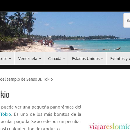
xico
Venezuela
Canadá
Estados Unidos
Eventos y v
del templo de Senso Ji, Tokio
okio
se puede ver una pequeña panorámica del
,
Tokio
. Es uno de los más bonitos de la
acular pagoda. Se accede por un peculiar
casi cualquier tipo de producto.