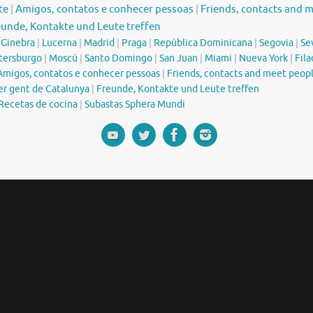
te
|
Amigos, contatos e conhecer pessoas
|
Friends, contacts and 
eunde, Kontakte und Leute treffen
|
Ginebra
|
Lucerna
|
Madrid
|
Praga
|
República Dominicana
|
Segovia
|
Sev
tersburgo
|
Moscú
|
Santo Domingo
|
San Juan
|
Miami
|
Nueva York
|
Fila
Amigos, contatos e conhecer pessoas
|
Friends, contacts and meet peop
er gent de Catalunya
|
Freunde, Kontakte und Leute treffen
Recetas de cocina
|
Subastas Sphera Mundi