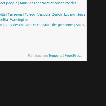
meet people
|
Amis, des contacts et connaître des
illa
|
Tarragona
|
Toledo
|
Varsovia
|
Zurich
|
Lugano
|
Suiza
delfia
|
Washington
le
|
Amis, des contacts et connaître des personnes
|
Amici,
Funciona con
Tempera
&
WordPress.