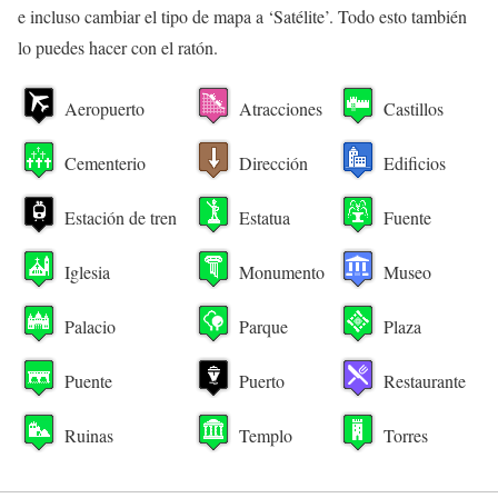
e incluso cambiar el tipo de mapa a ‘Satélite’. Todo esto también
lo puedes hacer con el ratón.
Aeropuerto
Atracciones
Castillos
Cementerio
Dirección
Edificios
Estación de tren
Estatua
Fuente
Iglesia
Monumento
Museo
Palacio
Parque
Plaza
Puente
Puerto
Restaurante
Ruinas
Templo
Torres