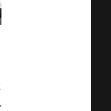
s
a
l
e
a
r