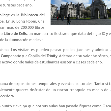
e turistas cada año.
ollege
es la
Biblioteca del
opa. En su Long Room, una
nan más de 200.000 libros
oso
Libro de Kells
, un manuscrito ilustrado que data del siglo IX y e
de la iluminación medieval.
isma. Los visitantes pueden pasear por los jardines y admirar l
l
Campanario
y la
Capilla del Trinity
. Además de su valor histórico, e
o activo donde miles de estudiantes asisten a clases cada año.
ma de exposiciones temporales y eventos culturales. Tanto si t
simplemente quieres disfrutar de un rincón tranquilo en medio de l
uecedora.
 un punto clave, ya que por sus aulas han pasado figuras como Osca