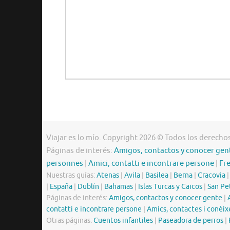
Viajar es lo mío. Copyright 2026 © Todos los derecho
Páginas de interés:
Amigos, contactos y conocer gen
personnes
|
Amici, contatti e incontrare persone
|
Fr
Nuestras guías:
Atenas
|
Avila
|
Basilea
|
Berna
|
Cracovia
|
España
|
Dublín
|
Bahamas
|
Islas Turcas y Caicos
|
San Pe
Páginas de interés:
Amigos, contactos y conocer gente
|
contatti e incontrare persone
|
Amics, contactes i conèix
Otras páginas:
Cuentos infantiles
|
Paseadora de perros
|