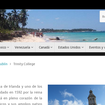
xico
Venezuela
Canadá
Estados Unidos
Eventos y v
ublín
Trinity College
a de Irlanda y uno de los
ndado en 1592 por la reina
stá en pleno corazón de la
ricos y sus amplios patios