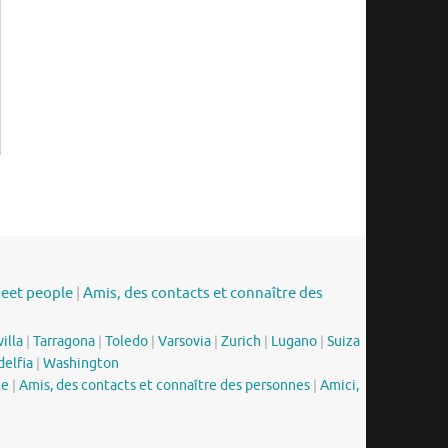
meet people
|
Amis, des contacts et connaître des
illa
|
Tarragona
|
Toledo
|
Varsovia
|
Zurich
|
Lugano
|
Suiza
delfia
|
Washington
le
|
Amis, des contacts et connaître des personnes
|
Amici,