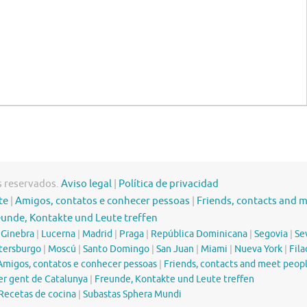
s reservados.
Aviso legal
|
Política de privacidad
te
|
Amigos, contatos e conhecer pessoas
|
Friends, contacts and 
eunde, Kontakte und Leute treffen
|
Ginebra
|
Lucerna
|
Madrid
|
Praga
|
República Dominicana
|
Segovia
|
Sev
tersburgo
|
Moscú
|
Santo Domingo
|
San Juan
|
Miami
|
Nueva York
|
Fila
Amigos, contatos e conhecer pessoas
|
Friends, contacts and meet peop
er gent de Catalunya
|
Freunde, Kontakte und Leute treffen
Recetas de cocina
|
Subastas Sphera Mundi