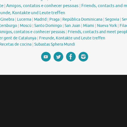
te
|
Amigos, contatos e conhecer pessoas
|
Friends, contacts and 
eunde, Kontakte und Leute treffen
|
Ginebra
|
Lucerna
|
Madrid
|
Praga
|
República Dominicana
|
Segovia
|
Sev
tersburgo
|
Moscú
|
Santo Domingo
|
San Juan
|
Miami
|
Nueva York
|
Fila
Amigos, contatos e conhecer pessoas
|
Friends, contacts and meet peop
er gent de Catalunya
|
Freunde, Kontakte und Leute treffen
Recetas de cocina
|
Subastas Sphera Mundi