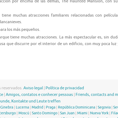
acción por encima de las demás, The Haunted Mansion, con su
tiene muchas atracciones familiares relacionadas con película
lancanieves.
 para los más pequeños.
parque tiene muchas atracciones. La más espectacular es, sin dud
a que discurre por el interior de un edificio, con muy poca luz 
s reservados.
Aviso legal
|
Política de privacidad
te
|
Amigos, contatos e conhecer pessoas
|
Friends, contacts and 
eunde, Kontakte und Leute treffen
|
Ginebra
|
Lucerna
|
Madrid
|
Praga
|
República Dominicana
|
Segovia
|
Sev
tersburgo
|
Moscú
|
Santo Domingo
|
San Juan
|
Miami
|
Nueva York
|
Fila