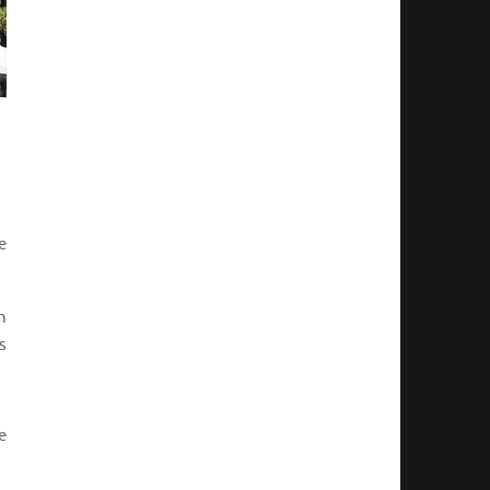
e
n
s
e