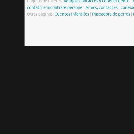
Páginas de interés:
Amigos, contactos y conocer gente
|
contatti e incontrare persone
|
Amics, contactes i conèix
Otras páginas:
Cuentos infantiles
|
Paseadora de perros
|