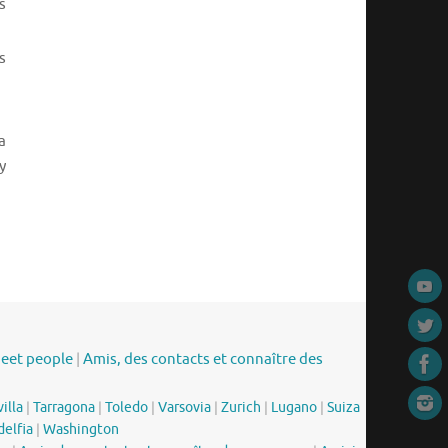
s
s
a
y
meet people
|
Amis, des contacts et connaître des
illa
|
Tarragona
|
Toledo
|
Varsovia
|
Zurich
|
Lugano
|
Suiza
delfia
|
Washington