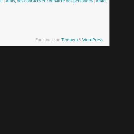
le
|
Amis, des contacts et connaître des personnes
|
Amici,
Funciona con
Tempera
&
WordPress.