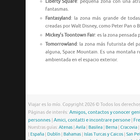
Liberty Square
: pequeña zona con una atr
fantasmas.
Fantasyland
: la zona más grande de todas 
creadas por Walt Disney, como Peter Pan o B
Mickey’s Toontown Fair
: es la zona pensada
Tomorrowland
: la zona más futurista del 
alguna, Space Mountain. Es una montaña rus
ambientada en el espacio exterior.
Viajar es lo mío. Copyright 2026 © Todos los derecho
Páginas de interés:
Amigos, contactos y conocer gen
personnes
|
Amici, contatti e incontrare persone
|
Fr
Nuestras guías:
Atenas
|
Avila
|
Basilea
|
Berna
|
Cracovia
|
España
|
Dublín
|
Bahamas
|
Islas Turcas y Caicos
|
San Pe