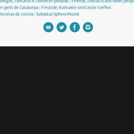
Amigos, contatos e conhecer pessoas
|
Friends, contacts and meet peop
er gent de Catalunya
|
Freunde, Kontakte und Leute treffen
Recetas de cocina
|
Subastas Sphera Mundi