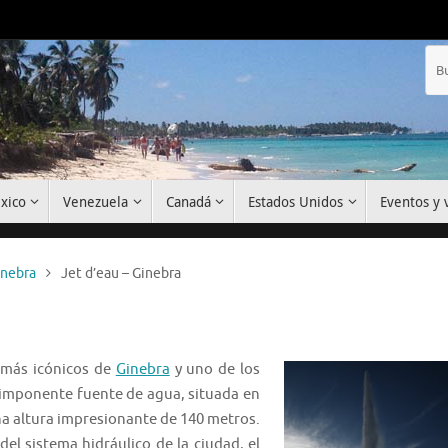
xico
Venezuela
Canadá
Estados Unidos
Eventos y v
inebra
Jet d’eau – Ginebra
 más icónicos de
Ginebra
y uno de los
 imponente fuente de agua, situada en
na altura impresionante de 140 metros.
l sistema hidráulico de la ciudad, el