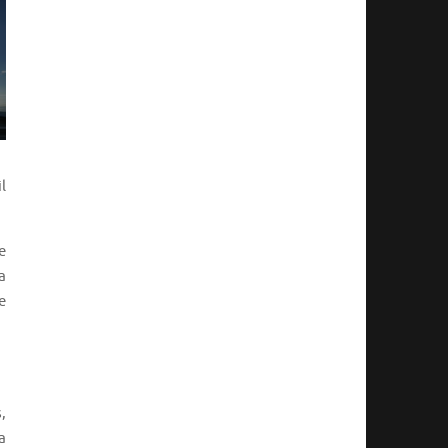
l
e
a
e
,
a