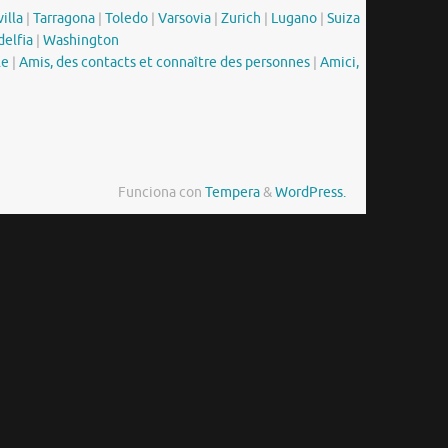
illa
|
Tarragona
|
Toledo
|
Varsovia
|
Zurich
|
Lugano
|
Suiza
delfia
|
Washington
le
|
Amis, des contacts et connaître des personnes
|
Amici,
Funciona con
Tempera
&
WordPress.