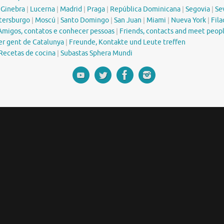
|
Ginebra
|
Lucerna
|
Madrid
|
Praga
|
República Dominicana
|
Segovia
|
Sev
tersburgo
|
Moscú
|
Santo Domingo
|
San Juan
|
Miami
|
Nueva York
|
Fila
Amigos, contatos e conhecer pessoas
|
Friends, contacts and meet peop
er gent de Catalunya
|
Freunde, Kontakte und Leute treffen
Recetas de cocina
|
Subastas Sphera Mundi