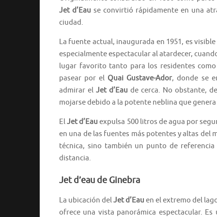
Jet d’Eau
se convirtió rápidamente en una atra
ciudad.
La fuente actual, inaugurada en 1951, es visibl
especialmente espectacular al atardecer, cuando
lugar favorito tanto para los residentes como 
pasear por el
Quai Gustave-Ador
, donde se e
admirar el
Jet d’Eau
de cerca. No obstante, de
mojarse debido a la potente neblina que genera 
El
Jet d’Eau
expulsa 500 litros de agua por segu
en una de las fuentes más potentes y altas del
técnica, sino también un punto de referencia
distancia.
Jet d’eau de Ginebra
La ubicación del
Jet d’Eau
en el extremo del lag
ofrece una vista panorámica espectacular. Es u