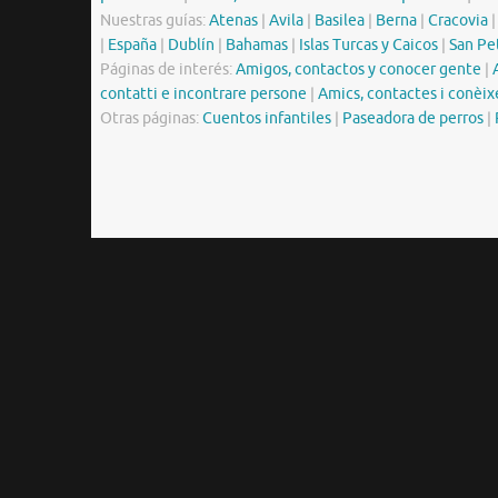
Nuestras guías:
Atenas
|
Avila
|
Basilea
|
Berna
|
Cracovia
|
España
|
Dublín
|
Bahamas
|
Islas Turcas y Caicos
|
San Pe
Páginas de interés:
Amigos, contactos y conocer gente
|
contatti e incontrare persone
|
Amics, contactes i conèix
Otras páginas:
Cuentos infantiles
|
Paseadora de perros
|