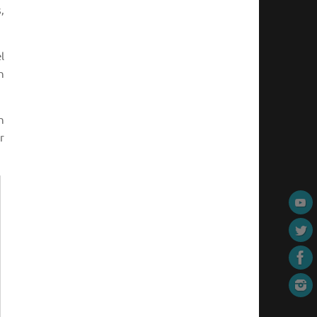
,
l
n
n
r