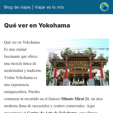
Blog de viajes | Viajar es lo mío
Qué ver en Yokohama
Qué ver en Yokohama.
E
s una ciudad
fascinante que ofrece
una mezcla única de
modernidad y tradición.
Visitar Yokohama es
una experiencia
enriquecedora. Puedes
Minato Mirai 21
comenzar tu recorrido en el famoso
, un área
moderna llena de rascacielos y centros comerciales. Aquí
Centro de Arte de Yokohama
encontrarás el
, que alberga