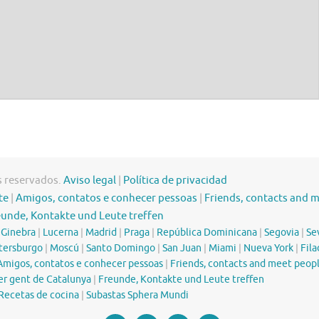
s reservados.
Aviso legal
|
Política de privacidad
te
|
Amigos, contatos e conhecer pessoas
|
Friends, contacts and 
eunde, Kontakte und Leute treffen
|
Ginebra
|
Lucerna
|
Madrid
|
Praga
|
República Dominicana
|
Segovia
|
Sev
tersburgo
|
Moscú
|
Santo Domingo
|
San Juan
|
Miami
|
Nueva York
|
Fila
Amigos, contatos e conhecer pessoas
|
Friends, contacts and meet peop
er gent de Catalunya
|
Freunde, Kontakte und Leute treffen
Recetas de cocina
|
Subastas Sphera Mundi