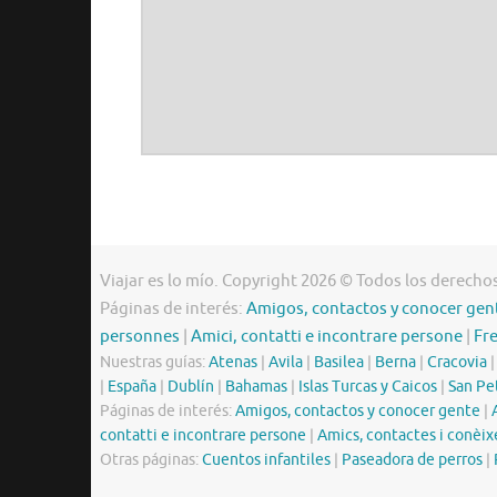
Viajar es lo mío. Copyright 2026 © Todos los derecho
Páginas de interés:
Amigos, contactos y conocer gen
personnes
|
Amici, contatti e incontrare persone
|
Fr
Nuestras guías:
Atenas
|
Avila
|
Basilea
|
Berna
|
Cracovia
|
España
|
Dublín
|
Bahamas
|
Islas Turcas y Caicos
|
San Pe
Páginas de interés:
Amigos, contactos y conocer gente
|
contatti e incontrare persone
|
Amics, contactes i conèix
Otras páginas:
Cuentos infantiles
|
Paseadora de perros
|