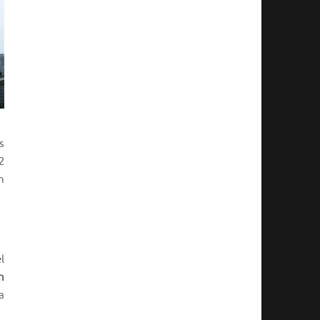
s
2
n
el
n
a