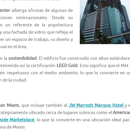
Center
alberga oficinas de algunas de
iones internacionales. Desde su
en un referente de la arquitectura
 una fachada de vidrio que refleja el
er un espacio de trabajo, su diseño y
ual en el área.
n la
sostenibilidad
. El edificio fue construido con altos estándare
teniendo así la certificación
LEED Gold
. Esto significa que el Met 
ién respetuoso con el medio ambiente, lo que lo convierte en u
 de la ciudad.
tan Miami
, que incluye también al
JW Marriott Marquis Hotel
y 
tratégicamente ubicado cerca de lugares icónicos como el
America
side Marketplace
, lo que lo convierte en una ubicación ideal par
bana de Miami.