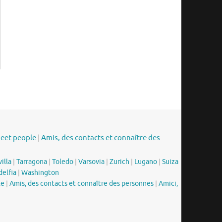
meet people
|
Amis, des contacts et connaître des
illa
|
Tarragona
|
Toledo
|
Varsovia
|
Zurich
|
Lugano
|
Suiza
delfia
|
Washington
le
|
Amis, des contacts et connaître des personnes
|
Amici,