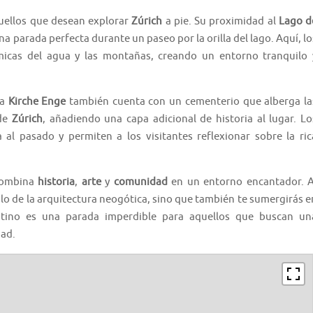
quellos que desean explorar
Zúrich
a pie. Su proximidad al
Lago d
na parada perfecta durante un paseo por la orilla del lago. Aquí, lo
ámicas del agua y las montañas, creando un entorno tranquilo 
la
Kirche Enge
también cuenta con un cementerio que alberga la
 de
Zúrich
, añadiendo una capa adicional de historia al lugar. Lo
al pasado y permiten a los visitantes reflexionar sobre la ric
combina
historia
,
arte
y
comunidad
en un entorno encantador. A
plo de la arquitectura neogótica, sino que también te sumergirás e
stino es una parada imperdible para aquellos que buscan un
dad.