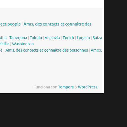
meet people
|
Amis, des contacts et connaître des
illa
|
Tarragona
|
Toledo
|
Varsovia
|
Zurich
|
Lugano
|
Suiza
delfia
|
Washington
le
|
Amis, des contacts et connaître des personnes
|
Amici,
Funciona con
Tempera
&
WordPress.