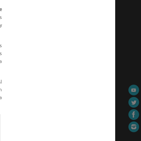
e
s
y
s
s
a
l
n
a