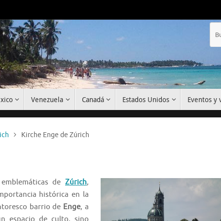
xico
Venezuela
Canadá
Estados Unidos
Eventos y v
ich
Kirche Enge de Zúrich
 emblemáticas de
Zúrich
,
mportancia histórica en la
intoresco barrio de
Enge
, a
n espacio de culto, sino