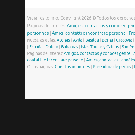
Viajar es lo mío. Copyright 2026 © Todos los derecho
Páginas de interés:
Amigos, contactos y conocer gen
personnes
|
Amici, contatti e incontrare persone
|
Fr
Nuestras guías:
Atenas
|
Avila
|
Basilea
|
Berna
|
Cracovia
|
España
|
Dublín
|
Bahamas
|
Islas Turcas y Caicos
|
San Pe
Páginas de interés:
Amigos, contactos y conocer gente
|
contatti e incontrare persone
|
Amics, contactes i conèix
Otras páginas:
Cuentos infantiles
|
Paseadora de perros
|