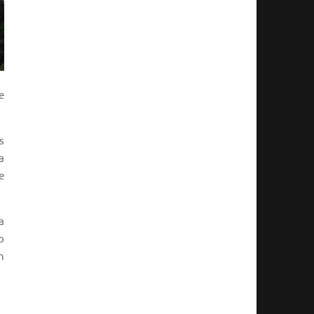
e
s
a
e
a
o
n