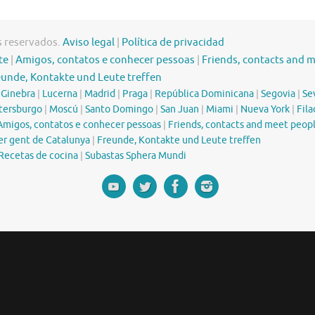
s reservados.
Aviso legal
|
Política de privacidad
te
|
Amigos, contatos e conhecer pessoas
|
Friends, contacts and 
eunde, Kontakte und Leute treffen
|
Ginebra
|
Lucerna
|
Madrid
|
Praga
|
República Dominicana
|
Segovia
|
Sev
tersburgo
|
Moscú
|
Santo Domingo
|
San Juan
|
Miami
|
Nueva York
|
Fila
Amigos, contatos e conhecer pessoas
|
Friends, contacts and meet peop
er gent de Catalunya
|
Freunde, Kontakte und Leute treffen
Recetas de cocina
|
Subastas Sphera Mundi