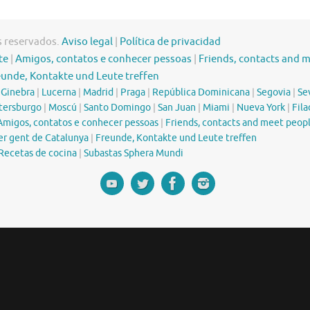
s reservados.
Aviso legal
|
Política de privacidad
te
|
Amigos, contatos e conhecer pessoas
|
Friends, contacts and 
eunde, Kontakte und Leute treffen
|
Ginebra
|
Lucerna
|
Madrid
|
Praga
|
República Dominicana
|
Segovia
|
Sev
tersburgo
|
Moscú
|
Santo Domingo
|
San Juan
|
Miami
|
Nueva York
|
Fila
Amigos, contatos e conhecer pessoas
|
Friends, contacts and meet peop
er gent de Catalunya
|
Freunde, Kontakte und Leute treffen
Recetas de cocina
|
Subastas Sphera Mundi