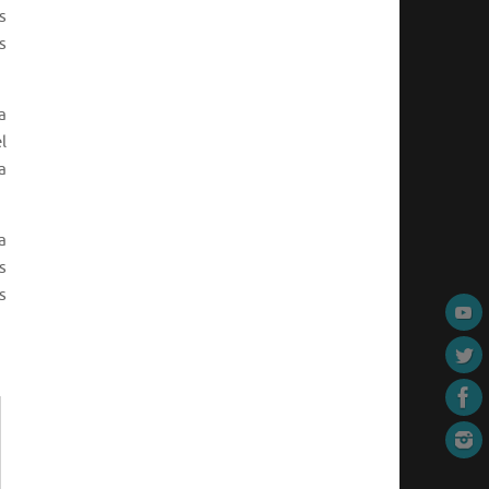
s
s
a
l
a
a
s
s