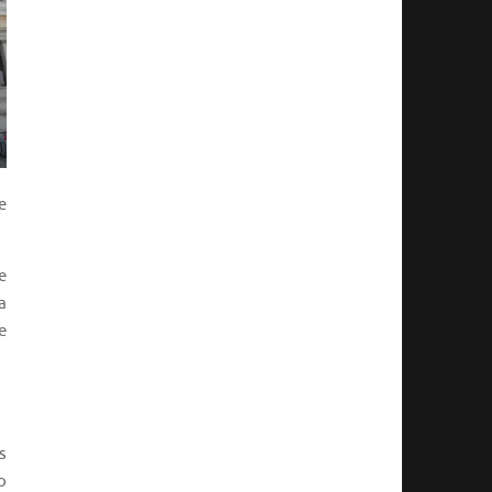
e
e
a
e
s
o