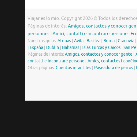
Viajar es lo mío. Copyright 2026 © Todos los derecho
Páginas de interés:
Amigos, contactos y conocer gen
personnes
|
Amici, contatti e incontrare persone
|
Fr
Nuestras guías:
Atenas
|
Avila
|
Basilea
|
Berna
|
Cracovia
|
España
|
Dublín
|
Bahamas
|
Islas Turcas y Caicos
|
San Pe
Páginas de interés:
Amigos, contactos y conocer gente
|
contatti e incontrare persone
|
Amics, contactes i conèix
Otras páginas:
Cuentos infantiles
|
Paseadora de perros
|