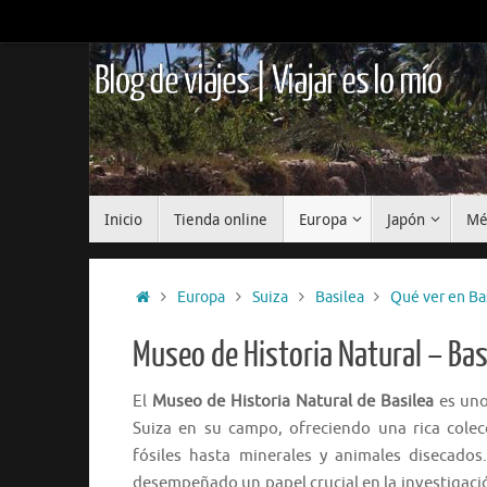
Saltar
al
contenido
Blog de viajes | Viajar es lo mío
Saltar
Inicio
Tienda online
Europa
Japón
Mé
al
contenido
Inicio
Europa
Suiza
Basilea
Qué ver en Ba
Museo de Historia Natural – Bas
El
Museo de Historia Natural de Basilea
es uno
Suiza en su campo, ofreciendo una rica cole
fósiles hasta minerales y animales disecado
desempeñado un papel crucial en la investigaci