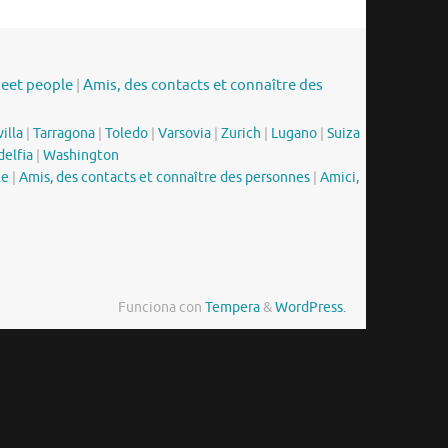
meet people
|
Amis, des contacts et connaître des
illa
|
Tarragona
|
Toledo
|
Varsovia
|
Zurich
|
Lugano
|
Suiza
delfia
|
Washington
le
|
Amis, des contacts et connaître des personnes
|
Amici,
Funciona con
Tempera
&
WordPress.