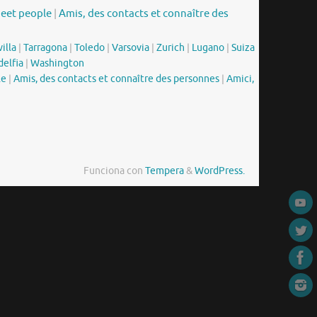
meet people
|
Amis, des contacts et connaître des
illa
|
Tarragona
|
Toledo
|
Varsovia
|
Zurich
|
Lugano
|
Suiza
delfia
|
Washington
le
|
Amis, des contacts et connaître des personnes
|
Amici,
Funciona con
Tempera
&
WordPress.