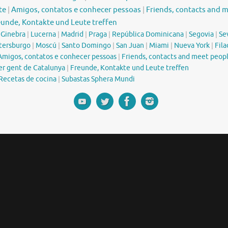
te
|
Amigos, contatos e conhecer pessoas
|
Friends, contacts and 
eunde, Kontakte und Leute treffen
|
Ginebra
|
Lucerna
|
Madrid
|
Praga
|
República Dominicana
|
Segovia
|
Sev
tersburgo
|
Moscú
|
Santo Domingo
|
San Juan
|
Miami
|
Nueva York
|
Fila
Amigos, contatos e conhecer pessoas
|
Friends, contacts and meet peop
er gent de Catalunya
|
Freunde, Kontakte und Leute treffen
Recetas de cocina
|
Subastas Sphera Mundi