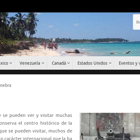
xico
Venezuela
Canadá
Estados Unidos
Eventos y v
inebra
e se pueden ver y visitar muchas
nserva el centro histórico de la
que se pueden visitar, muchos de
n carácter internacional que la ha