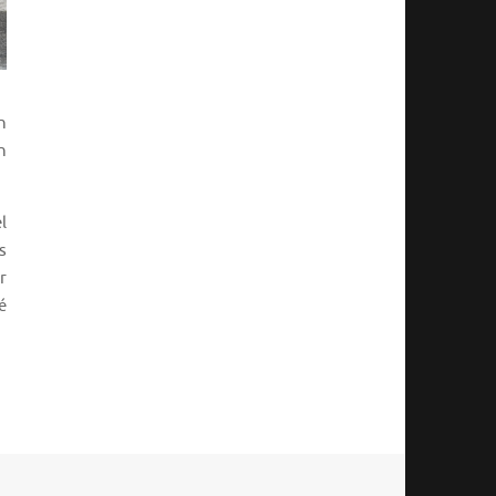
n
n
l
s
r
é