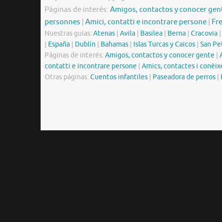
Páginas de interés:
Amigos, contactos y conocer gen
personnes
|
Amici, contatti e incontrare persone
|
Fr
Nuestras guías:
Atenas
|
Avila
|
Basilea
|
Berna
|
Cracovia
|
España
|
Dublín
|
Bahamas
|
Islas Turcas y Caicos
|
San Pe
Páginas de interés:
Amigos, contactos y conocer gente
|
contatti e incontrare persone
|
Amics, contactes i conèix
Otras páginas:
Cuentos infantiles
|
Paseadora de perros
|