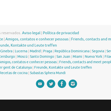
s reservados.
Aviso legal
|
Política de privacidad
te
|
Amigos, contatos e conhecer pessoas
|
Friends, contacts and 
eunde, Kontakte und Leute treffen
|
Ginebra
|
Lucerna
|
Madrid
|
Praga
|
República Dominicana
|
Segovia
|
Sev
tersburgo
|
Moscú
|
Santo Domingo
|
San Juan
|
Miami
|
Nueva York
|
Fila
Amigos, contatos e conhecer pessoas
|
Friends, contacts and meet peop
er gent de Catalunya
|
Freunde, Kontakte und Leute treffen
Recetas de cocina
|
Subastas Sphera Mundi