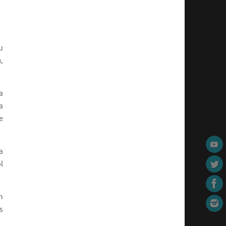
u
n
,
a
a
e
a
l
n
s