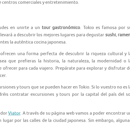
e centros comerciales y entretenimiento.
dudes en unirte a un
tour gastronómico
. Tokio es famosa por s
 llevará a descubrir los mejores lugares para degustar
sushi
,
rame
ntes la auténtica cocina japonesa.
ofrecen una forma perfecta de descubrir la riqueza cultural y l
ea que prefieras la historia, la naturaleza, la modernidad o l
ofrecer para cada viajero. Prepárate para explorar y disfrutar d
cer.
ursiones y tours que se pueden hacer en Tokio. Si lo vuestro no es l
éis contratar excursiones y tours por la capital del país del so
ador
Viator
. A través de su página web vamos a poder encontrar u
 lugar por las calles de la ciudad japonesa. Sin embargo, alguna