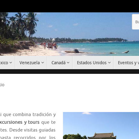
xico
Venezuela
Canadá
Estados Unidos
Eventos y v
kio
i que combina tradición y
xcursiones y tours
que te
tes. Desde visitas guiadas
hasta recorridos por los