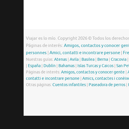
Viajar es lo mío. Copyright 2026 © Todos los derecho
Páginas de interés:
Amigos, contactos y conocer gen
personnes
|
Amici, contatti e incontrare persone
|
Fr
Nuestras guías:
Atenas
|
Avila
|
Basilea
|
Berna
|
Cracovia
|
España
|
Dublín
|
Bahamas
|
Islas Turcas y Caicos
|
San Pe
Páginas de interés:
Amigos, contactos y conocer gente
|
contatti e incontrare persone
|
Amics, contactes i conèix
Otras páginas:
Cuentos infantiles
|
Paseadora de perros
|