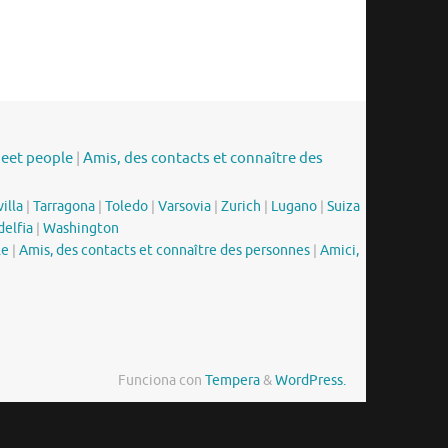
meet people
|
Amis, des contacts et connaître des
illa
|
Tarragona
|
Toledo
|
Varsovia
|
Zurich
|
Lugano
|
Suiza
delfia
|
Washington
le
|
Amis, des contacts et connaître des personnes
|
Amici,
Funciona con
Tempera
&
WordPress.