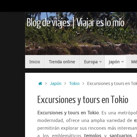
Saltar
al
contenido
Blog de viajes | Viajar es lo mío
Saltar
Inicio
Tienda online
Europa
Japón
Mé
al
contenido
Inicio
Japón
Tokio
Excursiones y tours en To
Excursiones y tours en Tokio
Excursiones y tours en Tokio
. Es una metrópol
modernidad, ofrece una amplia variedad de
e
permitirán explorar sus rincones más interesan
a los emblemáticos
templos
y
santuarios
, 