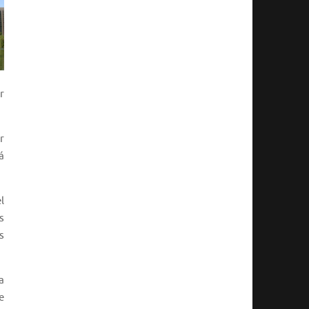
r
r
á
l
s
s
a
e