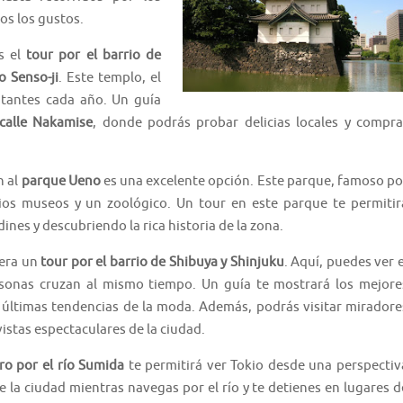
os los gustos.
s el
tour por el barrio de
o Senso-ji
. Este templo, el
itantes cada año. Un guía
calle Nakamise
, donde podrás probar delicias locales y compra
n al
parque Ueno
es una excelente opción. Este parque, famoso po
rios museos y un zoológico. Un tour en este parque te permitir
dines y descubriendo la rica historia de la zona.
dera un
tour por el barrio de Shibuya y Shinjuku
. Aquí, puedes ver e
rsonas cruzan al mismo tiempo. Un guía te mostrará los mejore
as últimas tendencias de la moda. Además, podrás visitar miradore
vistas espectaculares de la ciudad.
ro por el río Sumida
te permitirá ver Tokio desde una perspectiv
de la ciudad mientras navegas por el río y te detienes en lugares d