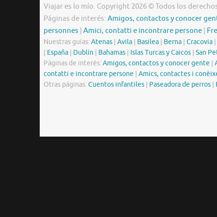
Viajar es lo mío. Copyright 2026 © Todos los derecho
Páginas de interés:
Amigos, contactos y conocer gen
personnes
|
Amici, contatti e incontrare persone
|
Fr
Nuestras guías:
Atenas
|
Avila
|
Basilea
|
Berna
|
Cracovia
|
España
|
Dublín
|
Bahamas
|
Islas Turcas y Caicos
|
San Pe
Páginas de interés:
Amigos, contactos y conocer gente
|
contatti e incontrare persone
|
Amics, contactes i conèix
Otras páginas:
Cuentos infantiles
|
Paseadora de perros
|