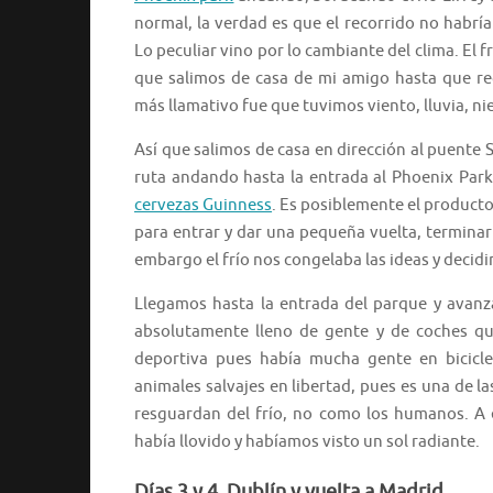
normal, la verdad es que el recorrido no habría
Lo peculiar vino por lo cambiante del clima. El
que salimos de casa de mi amigo hasta que re
más llamativo fue que tuvimos viento, lluvia, ni
Así que salimos de casa en dirección al puente
ruta andando hasta la entrada al Phoenix Park.
cervezas Guinness
. Es posiblemente el producto
para entrar y dar una pequeña vuelta, terminar e
embargo el frío nos congelaba las ideas y decid
Llegamos hasta la entrada del parque y avanz
absolutamente lleno de gente y de coches qu
deportiva pues había mucha gente en bicicl
animales salvajes en libertad, pues es una de la
resguardan del frío, no como los humanos. A e
había llovido y habíamos visto un sol radiante.
Días 3 y 4. Dublín y vuelta a Madrid.