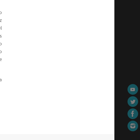
o
z
l
s
o
o
e
a