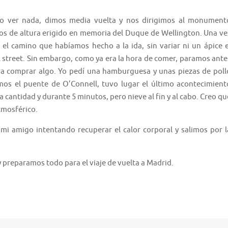
o ver nada, dimos media vuelta y nos dirigimos al monument
os de altura erigido en memoria del Duque de Wellington. Una ve
 el camino que habíamos hecho a la ida, sin variar ni un ápice e
 street. Sin embargo, como ya era la hora de comer, paramos ante
para comprar algo. Yo pedí una hamburguesa y unas piezas de poll
mos el puente de O’Connell, tuvo lugar el último acontecimient
cantidad y durante 5 minutos, pero nieve al fin y al cabo. Creo qu
tmosférico.
mi amigo intentando recuperar el calor corporal y salimos por l
y preparamos todo para el viaje de vuelta a Madrid.