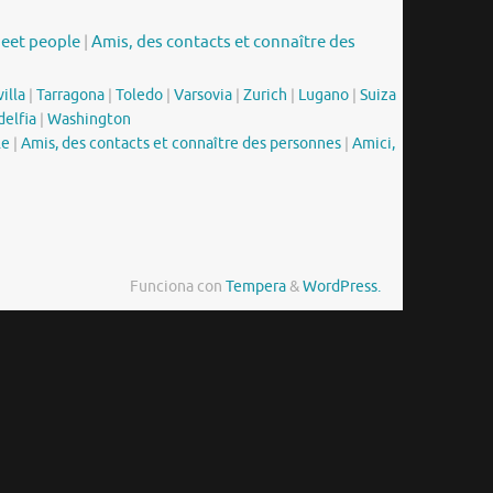
meet people
|
Amis, des contacts et connaître des
illa
|
Tarragona
|
Toledo
|
Varsovia
|
Zurich
|
Lugano
|
Suiza
delfia
|
Washington
le
|
Amis, des contacts et connaître des personnes
|
Amici,
Funciona con
Tempera
&
WordPress.