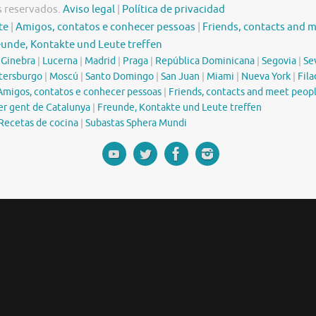
s reservados.
Aviso legal
|
Política de privacidad
te
|
Amigos, contatos e conhecer pessoas
|
Friends, contacts and 
eunde, Kontakte und Leute treffen
|
Ginebra
|
Lucerna
|
Madrid
|
Praga
|
República Dominicana
|
Segovia
|
Sev
tersburgo
|
Moscú
|
Santo Domingo
|
San Juan
|
Miami
|
Nueva York
|
Fila
Amigos, contatos e conhecer pessoas
|
Friends, contacts and meet peop
er gent de Catalunya
|
Freunde, Kontakte und Leute treffen
Recetas de cocina
|
Subastas Sphera Mundi