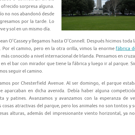
 ofrecido sorpresa alguna.
 frío no nos abandonó desde
gresamos por la tarde. Lo
eve y sol en un mismo día.
 Sean O’Cassey y llegamos hasta O’Connell. Después hicimos toda l
 Por el camino, pero en la otra orilla, vimos la enorme
fábrica d
 más conocido a nivel internacional de Irlanda. Pensamos en cruza
n el bar con mirador que tiene la fábrica y luego ir al parque. Si
imos seguir el camino.
amos por Chesterfield Avenue. Al ser domingo, el parque estab
e aparcaban en dicha avenida. Debía haber alguna competició
eta y patines. Avanzamos y avanzamos con la esperanza de ve
s cosas atractivas del parque, pero los animales no son tontos y s
sas alturas, además del impresionante viento horizontal, ya no