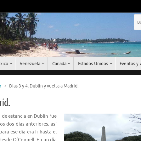
xico
Venezuela
Canadá
Estados Unidos
Eventos y v
n
Días 3 y 4. Dublín y vuelta a Madrid.
rid.
a de estancia en Dublín fue
os dos días anteriores, así
ara ese día era ir hasta el
desde O’Connell. En un día