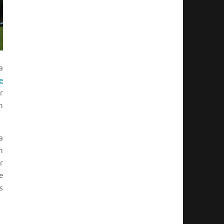
a
e
r
n
a
n
r
e
s