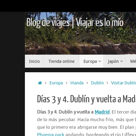
Saltar
al
contenido
Blog de viajes | Viajar es lo mío
Saltar
Inicio
Tienda online
Europa
Japón
Mé
al
contenido
Inicio
Europa
Irlanda
Dublín
Visitar Dublí
Días 3 y 4. Dublín y vuelta a Mad
Días 3 y 4. Dublín y vuelta a
Madrid
.
El tercer dí
de lo más peculiar. Hacía mucho frío, más que l
que lo primero era abrigarse muy bien. El plan p
Phoenix park
andando, bordeando el río Liffey 