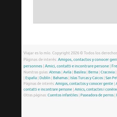
Viajar es lo mío. Copyright 2026 © Todos los derecho
Páginas de interés:
Amigos, contactos y conocer gen
personnes
|
Amici, contatti e incontrare persone
|
Fr
Nuestras guías:
Atenas
|
Avila
|
Basilea
|
Berna
|
Cracovia
|
España
|
Dublín
|
Bahamas
|
Islas Turcas y Caicos
|
San Pe
Páginas de interés:
Amigos, contactos y conocer gente
|
contatti e incontrare persone
|
Amics, contactes i conèix
Otras páginas:
Cuentos infantiles
|
Paseadora de perros
|