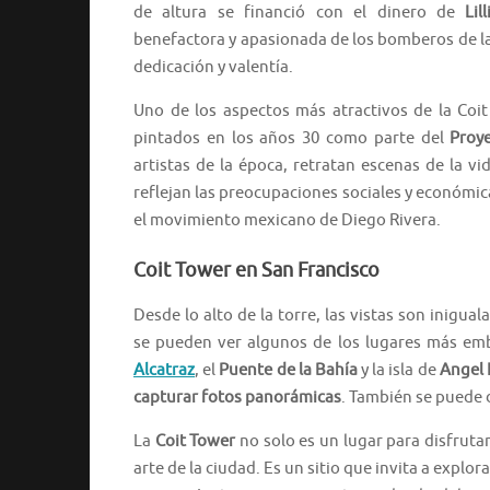
de altura se financió con el dinero de
Lil
benefactora y apasionada de los bomberos de la
dedicación y valentía.
Uno de los aspectos más atractivos de la Coit
pintados en los años 30 como parte del
Proy
artistas de la época, retratan escenas de la v
reflejan las preocupaciones sociales y económi
el movimiento mexicano de Diego Rivera.
Coit Tower en San Francisco
Desde lo alto de la torre, las vistas son inigua
se pueden ver algunos de los lugares más emb
Alcatraz
, el
Puente de la Bahía
y la isla de
Angel 
capturar fotos panorámicas
. También se puede d
La
Coit Tower
no solo es un lugar para disfrutar
arte de la ciudad. Es un sitio que invita a expl