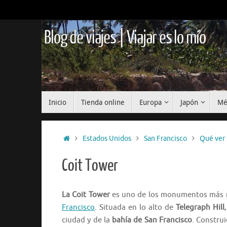
Saltar
al
contenido
Blog de viajes | Viajar es lo mío
Saltar
Inicio
Tienda online
Europa
Japón
Mé
al
contenido
Inicio
Estados Unidos
San Francisco
Qué ver 
Coit Tower
La Coit Tower
es uno de los monumentos más r
Francisco
. Situada en lo alto de
Telegraph Hill
ciudad y de la
bahía de San Francisco
. Constru