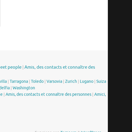
meet people
|
Amis, des contacts et connaître des
illa
|
Tarragona
|
Toledo
|
Varsovia
|
Zurich
|
Lugano
|
Suiza
delfia
|
Washington
le
|
Amis, des contacts et connaître des personnes
|
Amici,