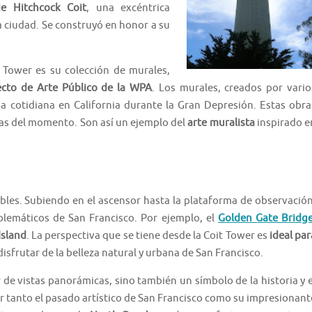
lie Hitchcock Coit
, una excéntrica
 ciudad. Se construyó en honor a su
 Tower es su colección de murales,
ecto de Arte Público de la WPA
. Los murales, creados por vario
ida cotidiana en California durante la Gran Depresión. Estas obra
cas del momento. Son así un ejemplo del
arte muralista
inspirado e
lables. Subiendo en el ascensor hasta la plataforma de observación
lemáticos de San Francisco. Por ejemplo, el
Golden Gate Bridg
Island
. La perspectiva que se tiene desde la Coit Tower es
ideal par
isfrutar de la belleza natural y urbana de San Francisco.
 de vistas panorámicas, sino también un símbolo de la historia y e
orar tanto el pasado artístico de San Francisco como su impresionant