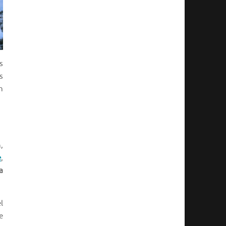
s
s
n
,
e
,
a
l
e