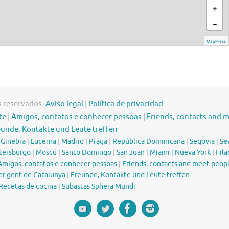
s reservados.
Aviso legal
|
Política de privacidad
te
|
Amigos, contatos e conhecer pessoas
|
Friends, contacts and 
eunde, Kontakte und Leute treffen
|
Ginebra
|
Lucerna
|
Madrid
|
Praga
|
República Dominicana
|
Segovia
|
Sev
tersburgo
|
Moscú
|
Santo Domingo
|
San Juan
|
Miami
|
Nueva York
|
Fila
Amigos, contatos e conhecer pessoas
|
Friends, contacts and meet peop
er gent de Catalunya
|
Freunde, Kontakte und Leute treffen
Recetas de cocina
|
Subastas Sphera Mundi