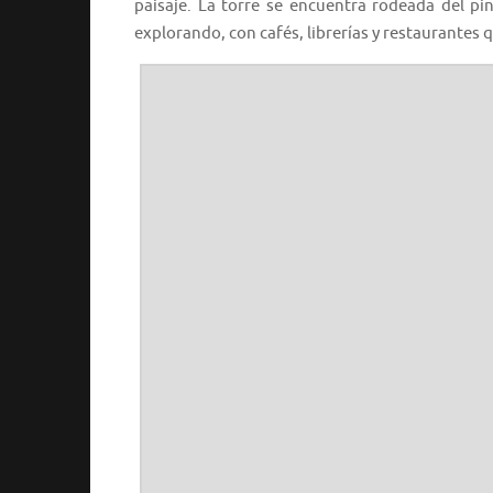
paisaje. La torre se encuentra rodeada del pi
explorando, con cafés, librerías y restaurantes 