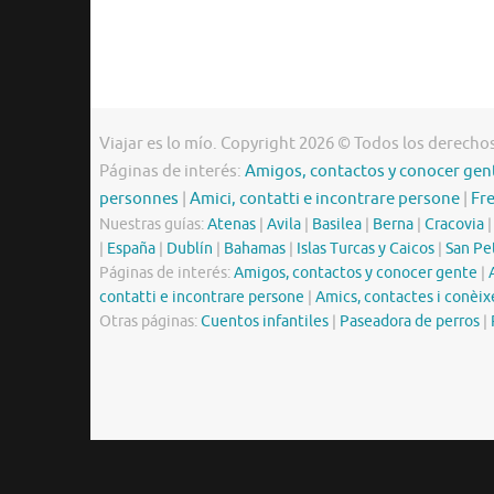
Viajar es lo mío. Copyright 2026 © Todos los derecho
Páginas de interés:
Amigos, contactos y conocer gen
personnes
|
Amici, contatti e incontrare persone
|
Fr
Nuestras guías:
Atenas
|
Avila
|
Basilea
|
Berna
|
Cracovia
|
España
|
Dublín
|
Bahamas
|
Islas Turcas y Caicos
|
San Pe
Páginas de interés:
Amigos, contactos y conocer gente
|
contatti e incontrare persone
|
Amics, contactes i conèix
Otras páginas:
Cuentos infantiles
|
Paseadora de perros
|