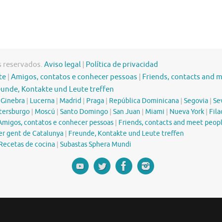
s reservados.
Aviso legal
|
Política de privacidad
te
|
Amigos, contatos e conhecer pessoas
|
Friends, contacts and 
eunde, Kontakte und Leute treffen
|
Ginebra
|
Lucerna
|
Madrid
|
Praga
|
República Dominicana
|
Segovia
|
Sev
tersburgo
|
Moscú
|
Santo Domingo
|
San Juan
|
Miami
|
Nueva York
|
Fila
Amigos, contatos e conhecer pessoas
|
Friends, contacts and meet peop
er gent de Catalunya
|
Freunde, Kontakte und Leute treffen
Recetas de cocina
|
Subastas Sphera Mundi