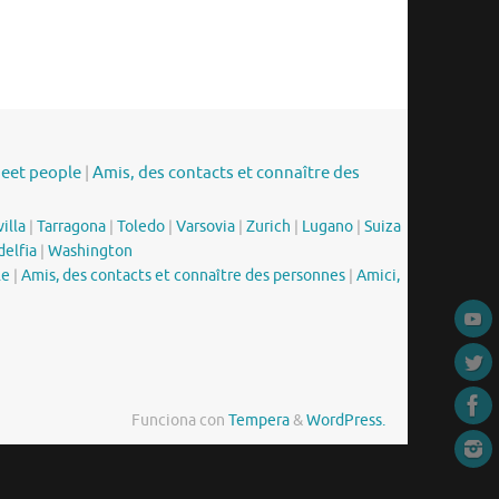
meet people
|
Amis, des contacts et connaître des
illa
|
Tarragona
|
Toledo
|
Varsovia
|
Zurich
|
Lugano
|
Suiza
delfia
|
Washington
le
|
Amis, des contacts et connaître des personnes
|
Amici,
Funciona con
Tempera
&
WordPress.