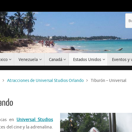
xico
Venezuela
Canadá
Estados Unidos
Eventos y v
Atracciones de Universal Studios Orlando
Tiburón – Universal
lando
icas en
Universal Studios
s del cine y la adrenalina.