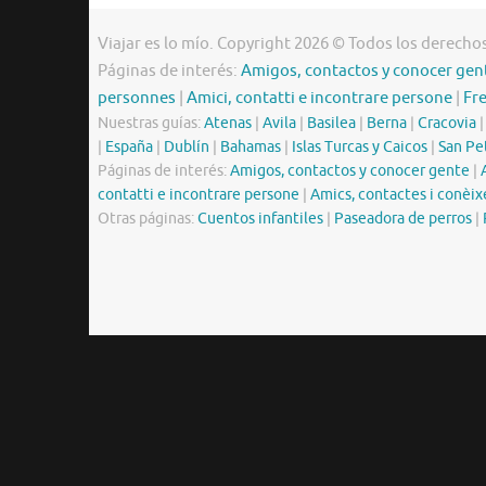
Viajar es lo mío. Copyright 2026 © Todos los derecho
Páginas de interés:
Amigos, contactos y conocer gen
personnes
|
Amici, contatti e incontrare persone
|
Fr
Nuestras guías:
Atenas
|
Avila
|
Basilea
|
Berna
|
Cracovia
|
España
|
Dublín
|
Bahamas
|
Islas Turcas y Caicos
|
San Pe
Páginas de interés:
Amigos, contactos y conocer gente
|
contatti e incontrare persone
|
Amics, contactes i conèix
Otras páginas:
Cuentos infantiles
|
Paseadora de perros
|