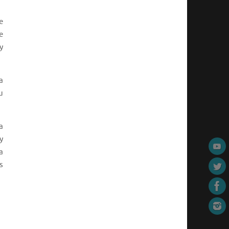
e
e
y
a
u
a
y
a
s