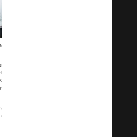
a
s
l
s
r
n
n