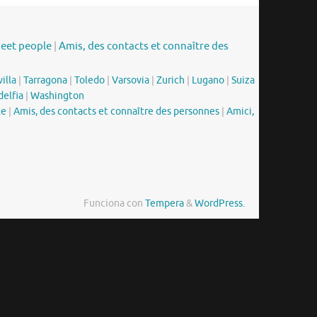
meet people
|
Amis, des contacts et connaître des
illa
|
Tarragona
|
Toledo
|
Varsovia
|
Zurich
|
Lugano
|
Suiza
delfia
|
Washington
le
|
Amis, des contacts et connaître des personnes
|
Amici,
Funciona con
Tempera
&
WordPress.