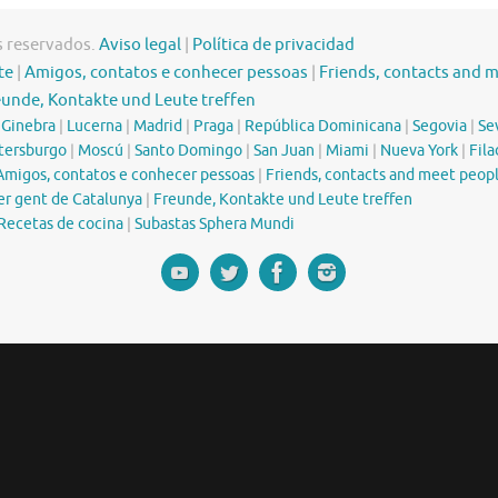
s reservados.
Aviso legal
|
Política de privacidad
te
|
Amigos, contatos e conhecer pessoas
|
Friends, contacts and 
eunde, Kontakte und Leute treffen
|
Ginebra
|
Lucerna
|
Madrid
|
Praga
|
República Dominicana
|
Segovia
|
Sev
tersburgo
|
Moscú
|
Santo Domingo
|
San Juan
|
Miami
|
Nueva York
|
Fila
Amigos, contatos e conhecer pessoas
|
Friends, contacts and meet peop
er gent de Catalunya
|
Freunde, Kontakte und Leute treffen
Recetas de cocina
|
Subastas Sphera Mundi