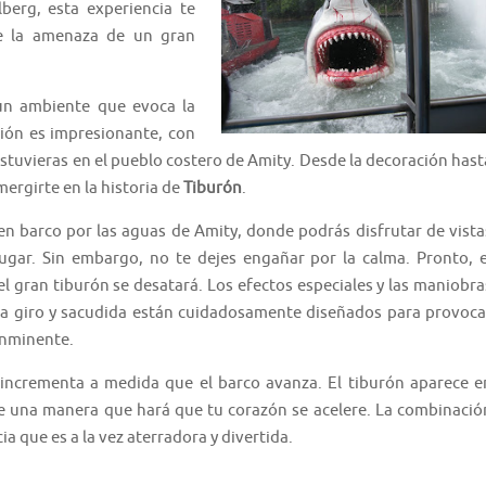
berg, esta experiencia te
de la amenaza de un gran
 un ambiente que evoca la
ción es impresionante, con
estuvieras en el pueblo costero de Amity. Desde la decoración hast
ergirte en la historia de
Tiburón
.
en barco por las aguas de Amity, donde podrás disfrutar de vista
ugar. Sin embargo, no te dejes engañar por la calma. Pronto, e
l gran tiburón se desatará. Los efectos especiales y las maniobra
Cada giro y sacudida están cuidadosamente diseñados para provoca
inminente.
 incrementa a medida que el barco avanza. El tiburón aparece e
 una manera que hará que tu corazón se acelere. La combinació
a que es a la vez aterradora y divertida.