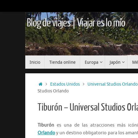
Saltar
al
contenido
Blog de viajes | Viajar es lo mío
Saltar
Inicio
Tienda online
Europa
Japón
Mé
al
contenido
Inicio
Estados Unidos
Universal Studios Orlando
Studios Orlando
Tiburón – Universal Studios Or
Tiburón
es una de las atracciones más icón
Orlando
y un destino obligatorio para los amante