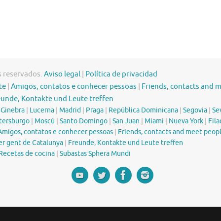
s reservados.
Aviso legal
|
Política de privacidad
te
|
Amigos, contatos e conhecer pessoas
|
Friends, contacts and 
eunde, Kontakte und Leute treffen
|
Ginebra
|
Lucerna
|
Madrid
|
Praga
|
República Dominicana
|
Segovia
|
Sev
tersburgo
|
Moscú
|
Santo Domingo
|
San Juan
|
Miami
|
Nueva York
|
Fila
Amigos, contatos e conhecer pessoas
|
Friends, contacts and meet peop
er gent de Catalunya
|
Freunde, Kontakte und Leute treffen
Recetas de cocina
|
Subastas Sphera Mundi