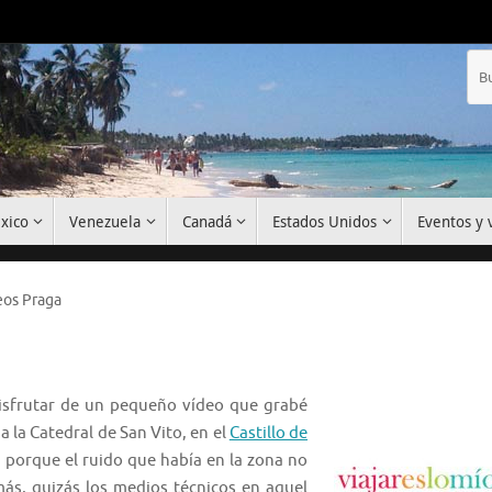
xico
Venezuela
Canadá
Estados Unidos
Eventos y v
eos Praga
disfrutar de un pequeño vídeo que grabé
a la Catedral de San Vito, en el
Castillo de
a porque el ruido que había en la zona no
ás, quizás los medios técnicos en aquel