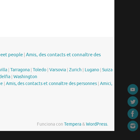
meet people
|
Amis, des contacts et connaître des
illa
|
Tarragona
|
Toledo
|
Varsovia
|
Zurich
|
Lugano
|
Suiza
delfia
|
Washington
le
|
Amis, des contacts et connaître des personnes
|
Amici,
Funciona con
Tempera
&
WordPress.