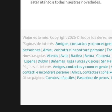
estar atento a todas nuestras novedades.
Viajar es lo mío. Copyright 2026 © Todos los derecho
Páginas de interés:
Amigos, contactos y conocer gen
personnes
|
Amici, contatti e incontrare persone
|
Fr
Nuestras guías:
Atenas
|
Avila
|
Basilea
|
Berna
|
Cracovia
|
España
|
Dublín
|
Bahamas
|
Islas Turcas y Caicos
|
San Pe
Páginas de interés:
Amigos, contactos y conocer gente
|
contatti e incontrare persone
|
Amics, contactes i conèix
Otras páginas:
Cuentos infantiles
|
Paseadora de perros
|