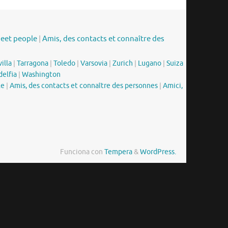
meet people
|
Amis, des contacts et connaître des
illa
|
Tarragona
|
Toledo
|
Varsovia
|
Zurich
|
Lugano
|
Suiza
delfia
|
Washington
le
|
Amis, des contacts et connaître des personnes
|
Amici,
Funciona con
Tempera
&
WordPress.