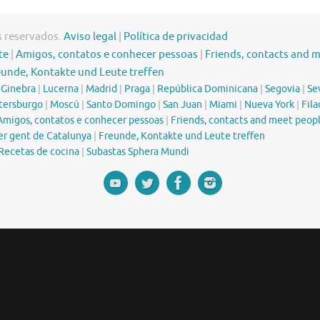
s reservados.
Aviso legal
|
Política de privacidad
te
|
Amigos, contatos e conhecer pessoas
|
Friends, contacts and 
eunde, Kontakte und Leute treffen
|
Ginebra
|
Lucerna
|
Madrid
|
Praga
|
República Dominicana
|
Segovia
|
Sev
tersburgo
|
Moscú
|
Santo Domingo
|
San Juan
|
Miami
|
Nueva York
|
Fila
Amigos, contatos e conhecer pessoas
|
Friends, contacts and meet peop
er gent de Catalunya
|
Freunde, Kontakte und Leute treffen
Recetas de cocina
|
Subastas Sphera Mundi