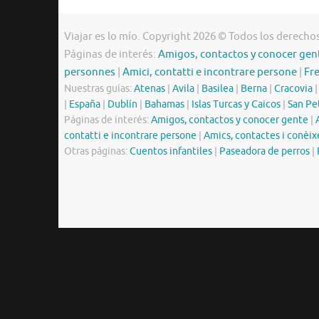
Viajar es lo mío. Copyright 2026 © Todos los derecho
Páginas de interés:
Amigos, contactos y conocer gen
personnes
|
Amici, contatti e incontrare persone
|
Fr
Nuestras guías:
Atenas
|
Avila
|
Basilea
|
Berna
|
Cracovia
|
España
|
Dublín
|
Bahamas
|
Islas Turcas y Caicos
|
San Pe
Páginas de interés:
Amigos, contactos y conocer gente
|
contatti e incontrare persone
|
Amics, contactes i conèix
Otras páginas:
Cuentos infantiles
|
Paseadora de perros
|