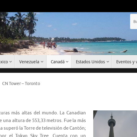
xico
Venezuela
Canadá
Estados Unidos
Eventos y v
CN Tower – Toronto
turas más altas del mundo. La Canadian
ne una altura de 553,33 metros. Fue la más
a superó la Torre de televisión de Cantón;
por el Tokyo Sky Tree. Cuenta con un