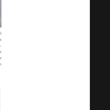
l
s
.
e
e
o