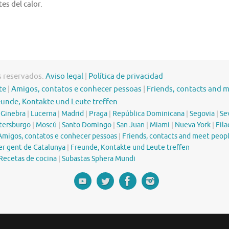
es del calor.
s reservados.
Aviso legal
|
Política de privacidad
te
|
Amigos, contatos e conhecer pessoas
|
Friends, contacts and 
eunde, Kontakte und Leute treffen
|
Ginebra
|
Lucerna
|
Madrid
|
Praga
|
República Dominicana
|
Segovia
|
Sev
tersburgo
|
Moscú
|
Santo Domingo
|
San Juan
|
Miami
|
Nueva York
|
Fila
Amigos, contatos e conhecer pessoas
|
Friends, contacts and meet peop
er gent de Catalunya
|
Freunde, Kontakte und Leute treffen
Recetas de cocina
|
Subastas Sphera Mundi