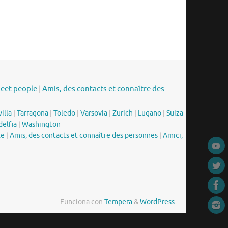
meet people
|
Amis, des contacts et connaître des
illa
|
Tarragona
|
Toledo
|
Varsovia
|
Zurich
|
Lugano
|
Suiza
delfia
|
Washington
le
|
Amis, des contacts et connaître des personnes
|
Amici,
Funciona con
Tempera
&
WordPress.