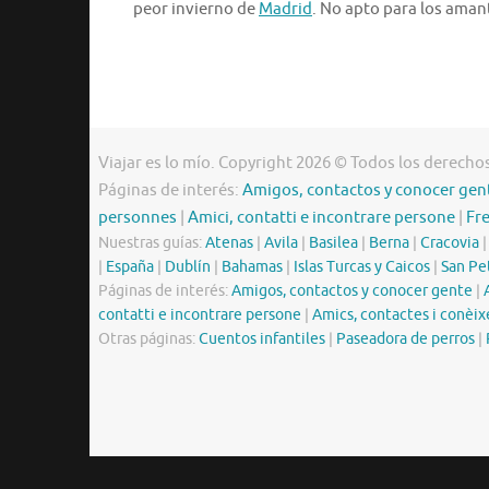
peor invierno de
Madrid
. No apto para los amant
Viajar es lo mío. Copyright 2026 © Todos los derecho
Páginas de interés:
Amigos, contactos y conocer gen
personnes
|
Amici, contatti e incontrare persone
|
Fr
Nuestras guías:
Atenas
|
Avila
|
Basilea
|
Berna
|
Cracovia
|
España
|
Dublín
|
Bahamas
|
Islas Turcas y Caicos
|
San Pe
Páginas de interés:
Amigos, contactos y conocer gente
|
contatti e incontrare persone
|
Amics, contactes i conèix
Otras páginas:
Cuentos infantiles
|
Paseadora de perros
|