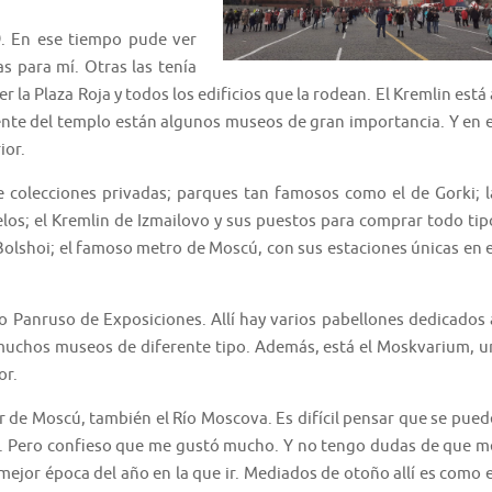
9. En ese tiempo pude ver
 para mí. Otras las tenía
 la Plaza Roja y todos los edificios que la rodean. El Kremlin está 
frente del templo están algunos museos de gran importancia. Y en e
ior.
colecciones privadas; parques tan famosos como el de Gorki; l
los; el Kremlin de Izmailovo y sus puestos para comprar todo tip
Bolshoi; el famoso metro de Moscú, con sus estaciones únicas en e
o Panruso de Exposiciones. Allí hay varios pabellones dedicados 
y muchos museos de diferente tipo. Además, está el Moskvarium, u
or.
r de Moscú, también el Río Moscova. Es difícil pensar que se pued
as. Pero confieso que me gustó mucho. Y no tengo dudas de que m
a mejor época del año en la que ir. Mediados de otoño allí es como e