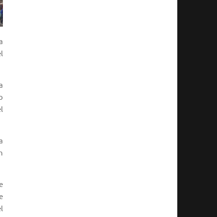
a
l
a
o
l
a
n
e
e
l