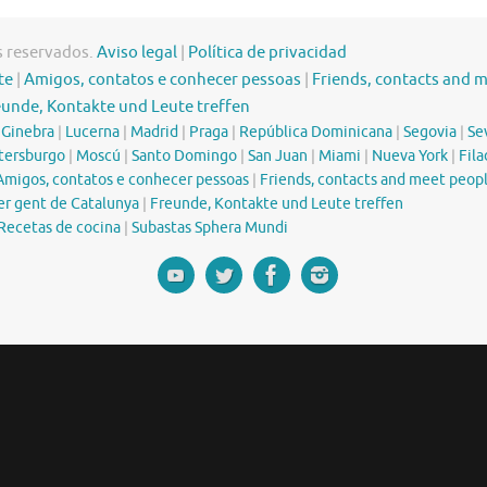
s reservados.
Aviso legal
|
Política de privacidad
te
|
Amigos, contatos e conhecer pessoas
|
Friends, contacts and 
eunde, Kontakte und Leute treffen
|
Ginebra
|
Lucerna
|
Madrid
|
Praga
|
República Dominicana
|
Segovia
|
Sev
tersburgo
|
Moscú
|
Santo Domingo
|
San Juan
|
Miami
|
Nueva York
|
Fila
Amigos, contatos e conhecer pessoas
|
Friends, contacts and meet peop
er gent de Catalunya
|
Freunde, Kontakte und Leute treffen
Recetas de cocina
|
Subastas Sphera Mundi