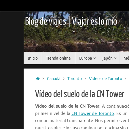
Saltar
al
contenido
Blog de viajes | Viajar es lo mío
Saltar
Inicio
Tienda online
Europa
Japón
Mé
al
contenido
Inicio
Canadá
Toronto
Vídeos de Toronto
Vídeo del suelo de la CN Tower
Vídeo del suelo de la CN Tower
. A continuaci
primer nivel de la
CN Tower de Toronto
. Es un
con un material transparente. Nos permite ver
nuestros pies e incluso caminar por encima sin 