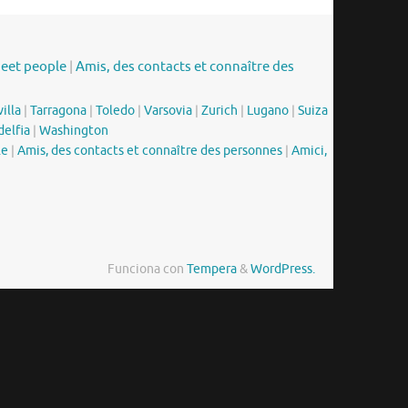
meet people
|
Amis, des contacts et connaître des
illa
|
Tarragona
|
Toledo
|
Varsovia
|
Zurich
|
Lugano
|
Suiza
delfia
|
Washington
le
|
Amis, des contacts et connaître des personnes
|
Amici,
Funciona con
Tempera
&
WordPress.