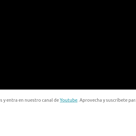
es y entra en nuestro canal de
Youtube
. Aprovecha y suscríbete par