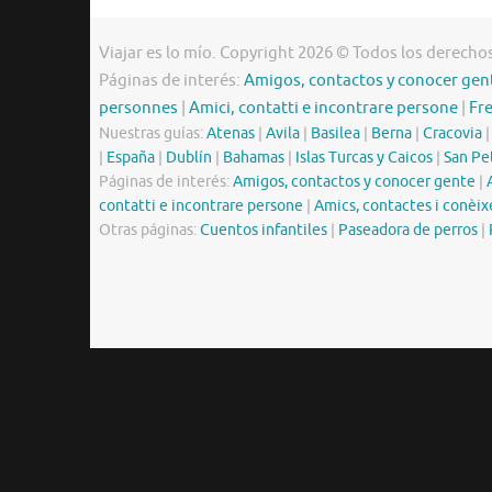
Viajar es lo mío. Copyright 2026 © Todos los derecho
Páginas de interés:
Amigos, contactos y conocer gen
personnes
|
Amici, contatti e incontrare persone
|
Fr
Nuestras guías:
Atenas
|
Avila
|
Basilea
|
Berna
|
Cracovia
|
España
|
Dublín
|
Bahamas
|
Islas Turcas y Caicos
|
San Pe
Páginas de interés:
Amigos, contactos y conocer gente
|
contatti e incontrare persone
|
Amics, contactes i conèix
Otras páginas:
Cuentos infantiles
|
Paseadora de perros
|