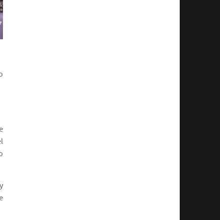
o
e
l
o
y
e