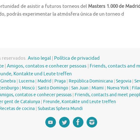
ortunidad de asistir a futuros torneos del
Masters 1.000 de Madri
do, podrás experimentar la atmósfera única de un torneo d
s reservados.
Aviso legal
|
Política de privacidad
te
|
Amigos, contatos e conhecer pessoas
|
Friends, contacts and 
eunde, Kontakte und Leute treffen
|
Ginebra
|
Lucerna
|
Madrid
|
Praga
|
República Dominicana
|
Segovia
|
Sev
tersburgo
|
Moscú
|
Santo Domingo
|
San Juan
|
Miami
|
Nueva York
|
Fila
Amigos, contatos e conhecer pessoas
|
Friends, contacts and meet peop
er gent de Catalunya
|
Freunde, Kontakte und Leute treffen
Recetas de cocina
|
Subastas Sphera Mundi