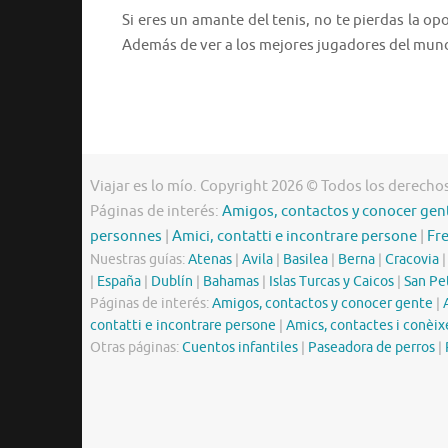
Si eres un amante del tenis, no te pierdas la op
Además de ver a los mejores jugadores del mun
Viajar es lo mío. Copyright 2026 © Todos los derecho
Páginas de interés:
Amigos, contactos y conocer gen
personnes
|
Amici, contatti e incontrare persone
|
Fr
Nuestras guías:
Atenas
|
Avila
|
Basilea
|
Berna
|
Cracovia
|
España
|
Dublín
|
Bahamas
|
Islas Turcas y Caicos
|
San Pe
Páginas de interés:
Amigos, contactos y conocer gente
|
contatti e incontrare persone
|
Amics, contactes i conèix
Otras páginas:
Cuentos infantiles
|
Paseadora de perros
|