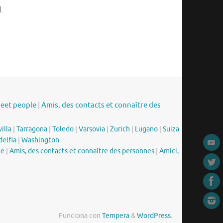
d
.
meet people
|
Amis, des contacts et connaître des
illa
|
Tarragona
|
Toledo
|
Varsovia
|
Zurich
|
Lugano
|
Suiza
delfia
|
Washington
le
|
Amis, des contacts et connaître des personnes
|
Amici,
Funciona con
Tempera
&
WordPress.