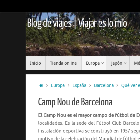
Saltar
al
contenido
Blog de viajes | Viajar es lo mío
Saltar
Inicio
Tienda online
Europa
Japón
Mé
al
contenido
Inicio
Europa
España
Barcelona
Qué ver 
Camp Nou de Barcelona
El Camp Nou es el mayor campo de fútbol de 
localidades. Es la sede del Fútbol Club Barcel
instalación deportiva se construyó en 1957 segú
motivo de la celebración del Mundial de fútbol 