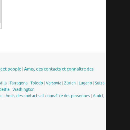
meet people
|
Amis, des contacts et connaître des
illa
|
Tarragona
|
Toledo
|
Varsovia
|
Zurich
|
Lugano
|
Suiza
delfia
|
Washington
le
|
Amis, des contacts et connaître des personnes
|
Amici,