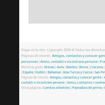
Viajar es lo mío. Copyright 2026 © Todos los derecho
Páginas de interés:
Amigos, contactos y conocer gen
personnes
|
Amici, contatti e incontrare persone
|
Fr
Nuestras guías:
Atenas
|
Avila
|
Basilea
|
Berna
|
Cracovia
|
España
|
Dublín
|
Bahamas
|
Islas Turcas y Caicos
|
San Pe
Páginas de interés:
Amigos, contactos y conocer gente
|
contatti e incontrare persone
|
Amics, contactes i conèix
Otras páginas:
Cuentos infantiles
|
Paseadora de perros
|