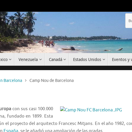
xico
Venezuela
Canadá
Estados Unidos
Eventos y v
en Barcelona
Camp Nou de Barcelona
Europa
con sus casi 100.000
ona, fundado en 1899. Esta
n el proyecto del arquitecto Francesc Mitjans. En el año 1982, co
en
España
, se le añadió una ampliación de las gradas.