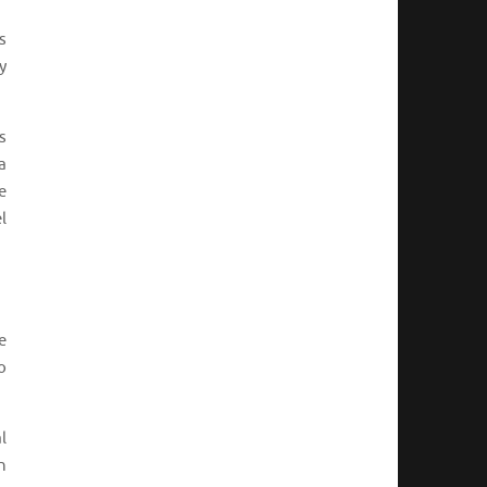
s
y
s
a
e
l
e
o
l
n