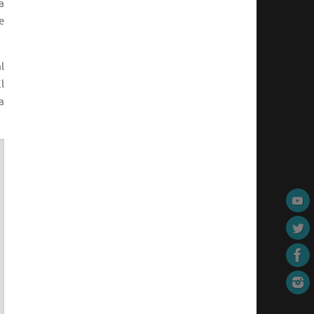
a
e
l
l
a