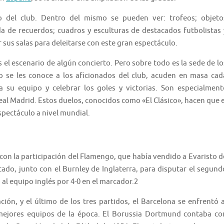
 del club. Dentro del mismo se pueden ver: trofeos; objeto
nda de recuerdos; cuadros y esculturas de destacados futbolistas 
 sus salas para deleitarse con este gran espectáculo.
el escenario de algún concierto. Pero sobre todo es la sede de lo
o se les conoce a los aficionados del club, acuden en masa cad
 su equipo y celebrar los goles y victorias. Son especialment
 Real Madrid. Estos duelos, conocidos como «El Clásico», hacen que e
spectáculo a nivel mundial.
on la participación del Flamengo, que había vendido a Evaristo d
tado, junto con el Burnley de Inglaterra, para disputar el segund
 al equipo inglés por 4-0 en el marcador.2
ión, y el último de los tres partidos, el Barcelona se enfrentó a
ejores equipos de la época. El Borussia Dortmund contaba co