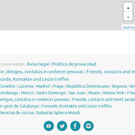
s reservados.
Aviso legal
|
Política de privacidad
te
|
Amigos, contatos e conhecer pessoas
|
Friends, contacts and 
eunde, Kontakte und Leute treffen
|
Ginebra
|
Lucerna
|
Madrid
|
Praga
|
República Dominicana
|
Segovia
|
Sev
tersburgo
|
Moscú
|
Santo Domingo
|
San Juan
|
Miami
|
Nueva York
|
Fila
Amigos, contatos e conhecer pessoas
|
Friends, contacts and meet peop
er gent de Catalunya
|
Freunde, Kontakte und Leute treffen
Recetas de cocina
|
Subastas Sphera Mundi