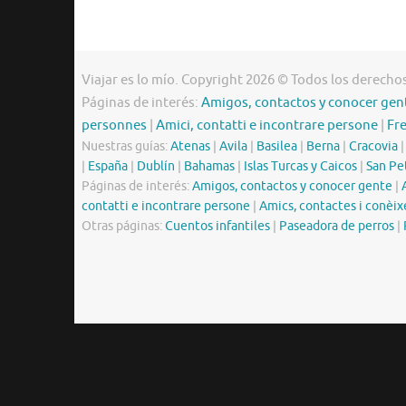
Viajar es lo mío. Copyright 2026 © Todos los derecho
Páginas de interés:
Amigos, contactos y conocer gen
personnes
|
Amici, contatti e incontrare persone
|
Fr
Nuestras guías:
Atenas
|
Avila
|
Basilea
|
Berna
|
Cracovia
|
España
|
Dublín
|
Bahamas
|
Islas Turcas y Caicos
|
San Pe
Páginas de interés:
Amigos, contactos y conocer gente
|
contatti e incontrare persone
|
Amics, contactes i conèix
Otras páginas:
Cuentos infantiles
|
Paseadora de perros
|