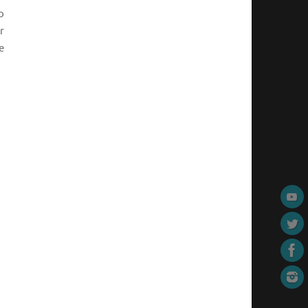
o
r
e