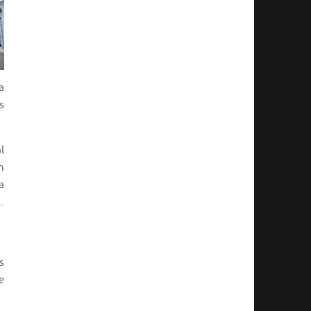
a
s
l
n
a
.
s
e