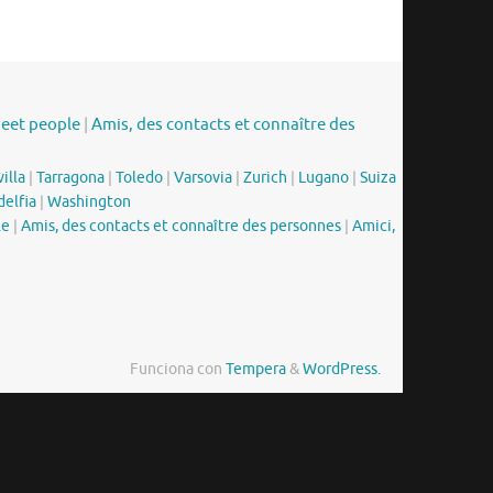
meet people
|
Amis, des contacts et connaître des
illa
|
Tarragona
|
Toledo
|
Varsovia
|
Zurich
|
Lugano
|
Suiza
delfia
|
Washington
le
|
Amis, des contacts et connaître des personnes
|
Amici,
Funciona con
Tempera
&
WordPress.