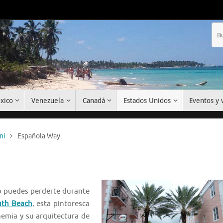
xico
Venezuela
Canadá
Estados Unidos
Eventos y v
mi
Española Way
o puedes perderte durante
uth Beach
, esta pintoresca
emia y su arquitectura de