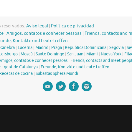
s reservados.
Aviso legal
|
Política de privacidad
te
|
Amigos, contatos e conhecer pessoas
|
Friends, contacts and 
eunde, Kontakte und Leute treffen
|
Ginebra
|
Lucerna
|
Madrid
|
Praga
|
República Dominicana
|
Segovia
|
Sev
tersburgo
|
Moscú
|
Santo Domingo
|
San Juan
|
Miami
|
Nueva York
|
Fila
Amigos, contatos e conhecer pessoas
|
Friends, contacts and meet peop
er gent de Catalunya
|
Freunde, Kontakte und Leute treffen
Recetas de cocina
|
Subastas Sphera Mundi