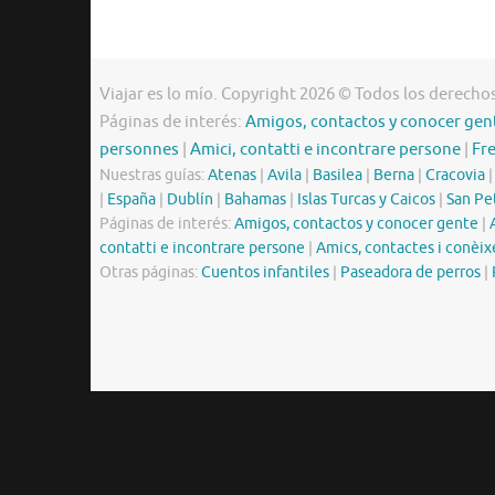
Viajar es lo mío. Copyright 2026 © Todos los derecho
Páginas de interés:
Amigos, contactos y conocer gen
personnes
|
Amici, contatti e incontrare persone
|
Fr
Nuestras guías:
Atenas
|
Avila
|
Basilea
|
Berna
|
Cracovia
|
España
|
Dublín
|
Bahamas
|
Islas Turcas y Caicos
|
San Pe
Páginas de interés:
Amigos, contactos y conocer gente
|
contatti e incontrare persone
|
Amics, contactes i conèix
Otras páginas:
Cuentos infantiles
|
Paseadora de perros
|