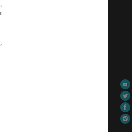
o
s
-