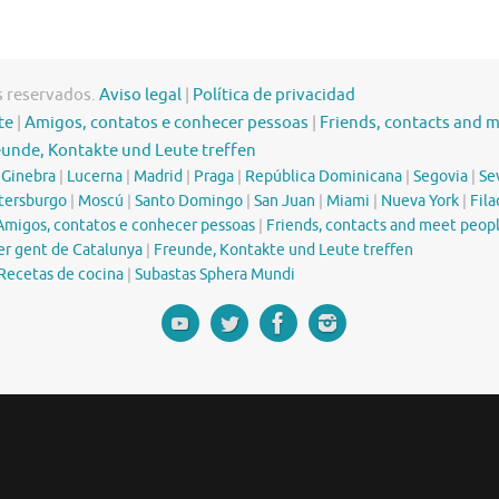
s reservados.
Aviso legal
|
Política de privacidad
te
|
Amigos, contatos e conhecer pessoas
|
Friends, contacts and 
eunde, Kontakte und Leute treffen
|
Ginebra
|
Lucerna
|
Madrid
|
Praga
|
República Dominicana
|
Segovia
|
Sev
tersburgo
|
Moscú
|
Santo Domingo
|
San Juan
|
Miami
|
Nueva York
|
Fila
Amigos, contatos e conhecer pessoas
|
Friends, contacts and meet peop
er gent de Catalunya
|
Freunde, Kontakte und Leute treffen
Recetas de cocina
|
Subastas Sphera Mundi