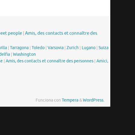
meet people
|
Amis, des contacts et connaître des
illa
|
Tarragona
|
Toledo
|
Varsovia
|
Zurich
|
Lugano
|
Suiza
delfia
|
Washington
le
|
Amis, des contacts et connaître des personnes
|
Amici,
Funciona con
Tempera
&
WordPress.