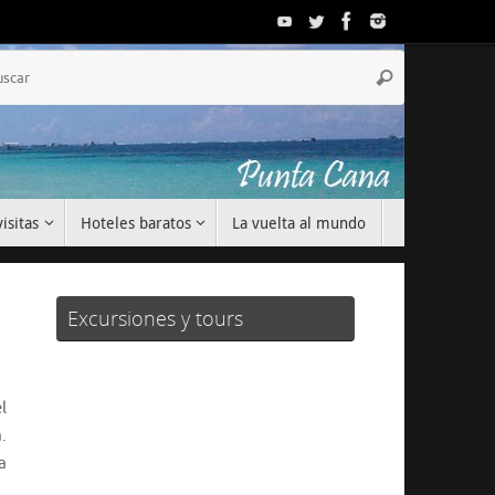
Búsqueda
Buscar
para:
isitas
Hoteles baratos
La vuelta al mundo
Excursiones y tours
l
.
a