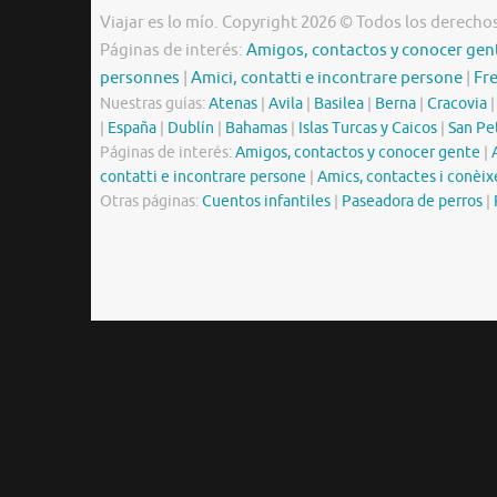
Viajar es lo mío. Copyright 2026 © Todos los derecho
Páginas de interés:
Amigos, contactos y conocer gen
personnes
|
Amici, contatti e incontrare persone
|
Fr
Nuestras guías:
Atenas
|
Avila
|
Basilea
|
Berna
|
Cracovia
|
España
|
Dublín
|
Bahamas
|
Islas Turcas y Caicos
|
San Pe
Páginas de interés:
Amigos, contactos y conocer gente
|
contatti e incontrare persone
|
Amics, contactes i conèix
Otras páginas:
Cuentos infantiles
|
Paseadora de perros
|