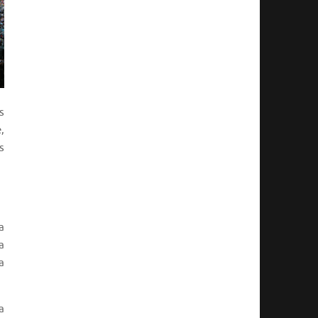
s
,
s
a
a
a
a