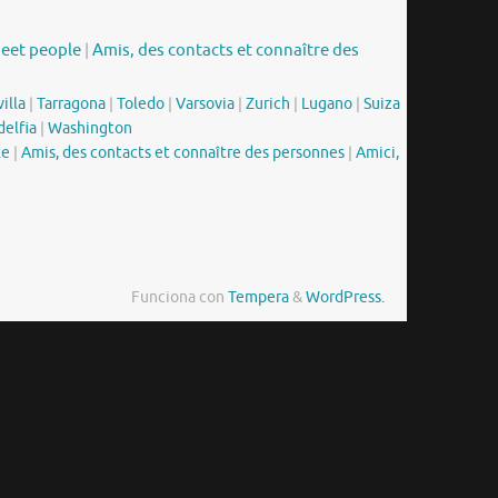
meet people
|
Amis, des contacts et connaître des
illa
|
Tarragona
|
Toledo
|
Varsovia
|
Zurich
|
Lugano
|
Suiza
delfia
|
Washington
le
|
Amis, des contacts et connaître des personnes
|
Amici,
Funciona con
Tempera
&
WordPress.