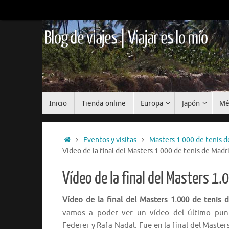
Saltar
al
contenido
Blog de viajes | Viajar es lo mío
Saltar
Inicio
Tienda online
Europa
Japón
Mé
al
contenido
Inicio
Eventos y visitas
Masters 1.000 de tenis d
Vídeo de la final del Masters 1.000 de tenis de Madr
Vídeo de la final del Masters 1
Vídeo de la final del Masters 1.000 de tenis 
vamos a poder ver un vídeo del último pun
Federer y Rafa Nadal. Fue en la final del Master