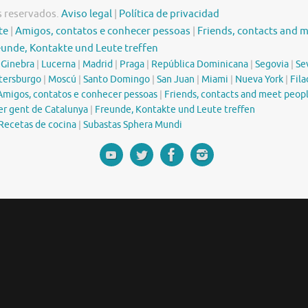
s reservados.
Aviso legal
|
Política de privacidad
te
|
Amigos, contatos e conhecer pessoas
|
Friends, contacts and 
eunde, Kontakte und Leute treffen
|
Ginebra
|
Lucerna
|
Madrid
|
Praga
|
República Dominicana
|
Segovia
|
Sev
tersburgo
|
Moscú
|
Santo Domingo
|
San Juan
|
Miami
|
Nueva York
|
Fila
Amigos, contatos e conhecer pessoas
|
Friends, contacts and meet peop
er gent de Catalunya
|
Freunde, Kontakte und Leute treffen
Recetas de cocina
|
Subastas Sphera Mundi