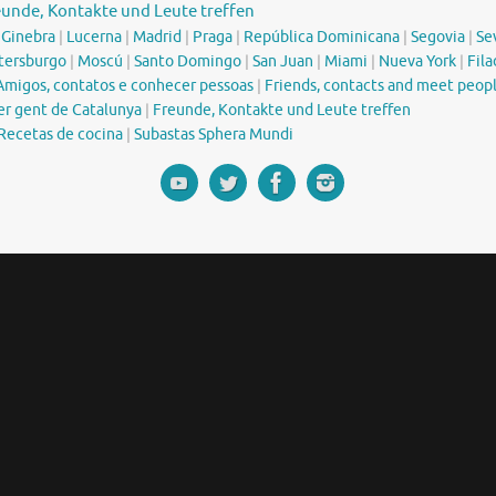
eunde, Kontakte und Leute treffen
|
Ginebra
|
Lucerna
|
Madrid
|
Praga
|
República Dominicana
|
Segovia
|
Sev
tersburgo
|
Moscú
|
Santo Domingo
|
San Juan
|
Miami
|
Nueva York
|
Fila
Amigos, contatos e conhecer pessoas
|
Friends, contacts and meet peop
er gent de Catalunya
|
Freunde, Kontakte und Leute treffen
Recetas de cocina
|
Subastas Sphera Mundi