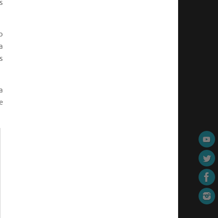
s
o
a
s
a
e