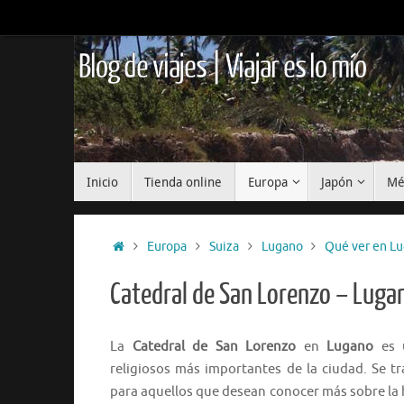
Saltar
al
contenido
Blog de viajes | Viajar es lo mío
Saltar
Inicio
Tienda online
Europa
Japón
Mé
al
contenido
Inicio
Europa
Suiza
Lugano
Qué ver en L
Catedral de San Lorenzo – Luga
La
Catedral de San Lorenzo
en
Lugano
es 
religiosos más importantes de la ciudad. Se tr
para aquellos que desean conocer más sobre la hi