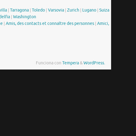
illa
|
Tarragona
|
Toledo
|
Varsovia
|
Zurich
|
Lugano
|
Suiza
delfia
|
Washington
le
|
Amis, des contacts et connaître des personnes
|
Amici,
Funciona con
Tempera
&
WordPress.