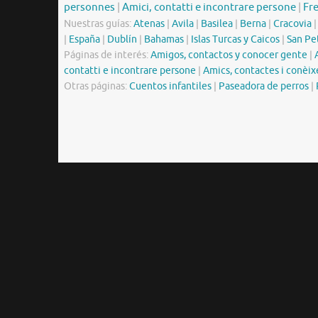
personnes
|
Amici, contatti e incontrare persone
|
Fr
Nuestras guías:
Atenas
|
Avila
|
Basilea
|
Berna
|
Cracovia
|
España
|
Dublín
|
Bahamas
|
Islas Turcas y Caicos
|
San Pe
Páginas de interés:
Amigos, contactos y conocer gente
|
contatti e incontrare persone
|
Amics, contactes i conèix
Otras páginas:
Cuentos infantiles
|
Paseadora de perros
|