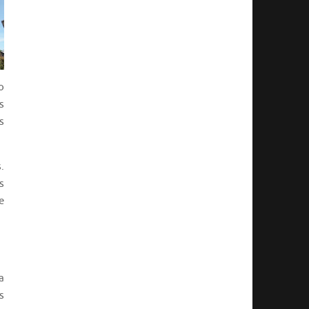
o
s
s
.
s
e
a
s