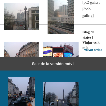
[pe2-gallery]
[/pe2-
gallery]
Blog de
viajes |
Viajar es lo
mío
Volver arriba
Salir de la versión móvil