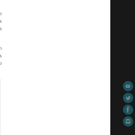
o
s
s
n
s
o