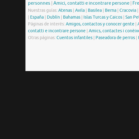
personnes
|
Amici, contatti e incontrare persone
|
Fr
Nuestras guías:
Atenas
|
Avila
|
Basilea
|
Berna
|
Cracovia
|
España
|
Dublín
|
Bahamas
|
Islas Turcas y Caicos
|
San Pe
Páginas de interés:
Amigos, contactos y conocer gente
|
contatti e incontrare persone
|
Amics, contactes i conèix
Otras páginas:
Cuentos infantiles
|
Paseadora de perros
|