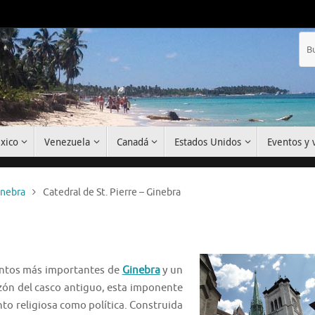
xico
Venezuela
Canadá
Estados Unidos
Eventos y v
inebra
Catedral de St. Pierre – Ginebra
ntos más importantes de
Ginebra
y un
azón del casco antiguo, esta imponente
anto religiosa como política. Construida