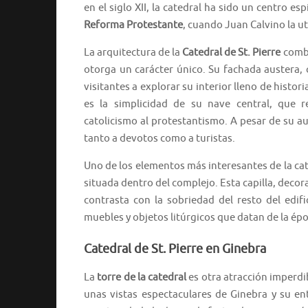
en el siglo XII, la catedral ha sido un centro es
Reforma Protestante
, cuando Juan Calvino la ut
La arquitectura de la
Catedral de St. Pierre
combi
otorga un carácter único. Su fachada austera, co
visitantes a explorar su interior lleno de histo
es la simplicidad de su nave central, que ref
catolicismo al protestantismo. A pesar de su a
tanto a devotos como a turistas.
Uno de los elementos más interesantes de la ca
situada dentro del complejo. Esta capilla, deco
contrasta con la sobriedad del resto del edif
muebles y objetos litúrgicos que datan de la ép
Catedral de St. Pierre en Ginebra
La
torre de la catedral
es otra atracción imperdi
unas vistas espectaculares de Ginebra y su en