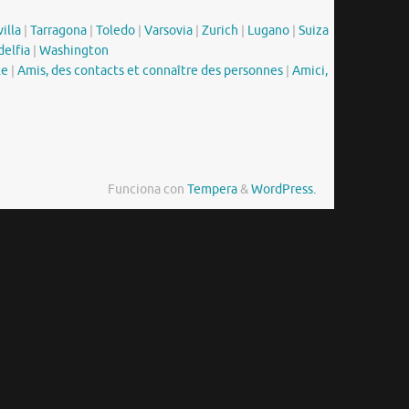
illa
|
Tarragona
|
Toledo
|
Varsovia
|
Zurich
|
Lugano
|
Suiza
delfia
|
Washington
le
|
Amis, des contacts et connaître des personnes
|
Amici,
Funciona con
Tempera
&
WordPress.