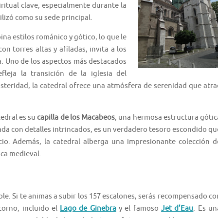
piritual clave, especialmente durante la
ilizó como su sede principal.
na estilos románico y gótico, lo que le
n torres altas y afiladas, invita a los
ria. Uno de los aspectos más destacados
leja la transición de la iglesia del
usteridad, la catedral ofrece una atmósfera de serenidad que atra
tedral es su
capilla de los Macabeos
, una hermosa estructura gótic
rada con detalles intrincados, es un verdadero tesoro escondido qu
icio. Además, la catedral alberga una impresionante colección d
oca medieval.
ble. Si te animas a subir los 157 escalones, serás recompensado co
torno, incluido el
Lago de Ginebra
y el famoso
Jet d’Eau
. Es un