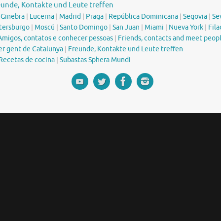
eunde, Kontakte und Leute treffen
|
Ginebra
|
Lucerna
|
Madrid
|
Praga
|
República Dominicana
|
Segovia
|
Sev
tersburgo
|
Moscú
|
Santo Domingo
|
San Juan
|
Miami
|
Nueva York
|
Fila
Amigos, contatos e conhecer pessoas
|
Friends, contacts and meet peop
er gent de Catalunya
|
Freunde, Kontakte und Leute treffen
Recetas de cocina
|
Subastas Sphera Mundi