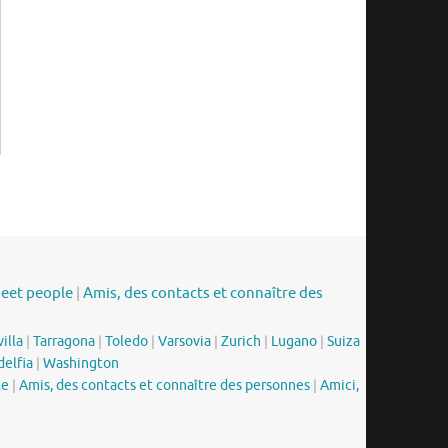
meet people
|
Amis, des contacts et connaître des
illa
|
Tarragona
|
Toledo
|
Varsovia
|
Zurich
|
Lugano
|
Suiza
delfia
|
Washington
le
|
Amis, des contacts et connaître des personnes
|
Amici,