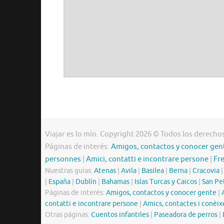
Viajar es lo mío. Copyright 2026 © Todos los derecho
Páginas de interés:
Amigos, contactos y conocer gen
personnes
|
Amici, contatti e incontrare persone
|
Fr
Nuestras guías:
Atenas
|
Avila
|
Basilea
|
Berna
|
Cracovia
|
España
|
Dublín
|
Bahamas
|
Islas Turcas y Caicos
|
San Pe
Páginas de interés:
Amigos, contactos y conocer gente
|
contatti e incontrare persone
|
Amics, contactes i conèix
Otras páginas:
Cuentos infantiles
|
Paseadora de perros
|