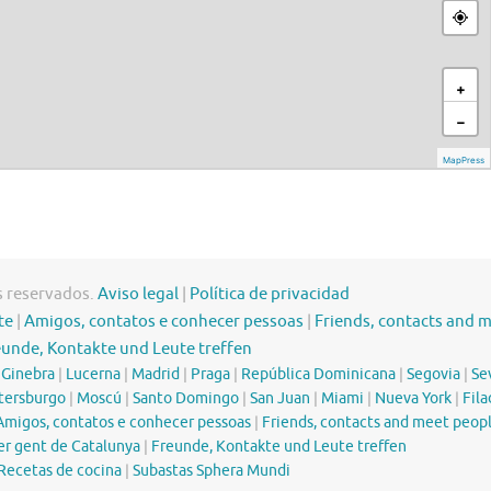
s reservados.
Aviso legal
|
Política de privacidad
te
|
Amigos, contatos e conhecer pessoas
|
Friends, contacts and 
eunde, Kontakte und Leute treffen
|
Ginebra
|
Lucerna
|
Madrid
|
Praga
|
República Dominicana
|
Segovia
|
Sev
tersburgo
|
Moscú
|
Santo Domingo
|
San Juan
|
Miami
|
Nueva York
|
Fila
Amigos, contatos e conhecer pessoas
|
Friends, contacts and meet peop
er gent de Catalunya
|
Freunde, Kontakte und Leute treffen
Recetas de cocina
|
Subastas Sphera Mundi