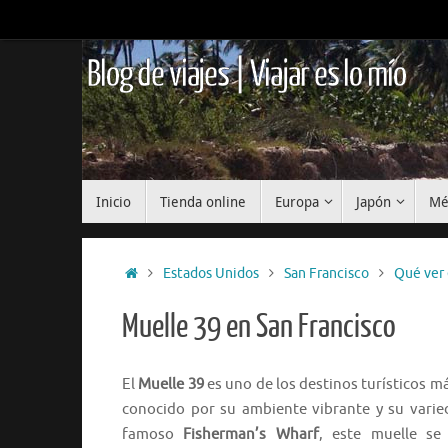
Saltar
al
contenido
Blog de viajes | Viajar es lo mío
Saltar
Inicio
Tienda online
Europa
Japón
Mé
al
contenido
Inicio
Estados Unidos
San Francisco
Qué ver 
Muelle 39 en San Francisco
El
Muelle 39
es uno de los destinos turísticos 
conocido por su ambiente vibrante y su varied
famoso
Fisherman’s Wharf
, este muelle se