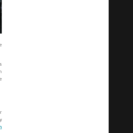
e
s
n
e
r
y
n