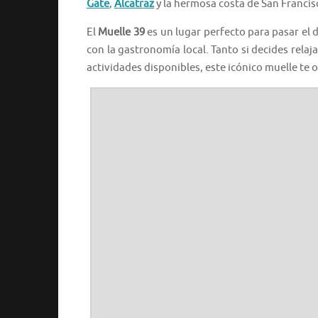
Gate
,
Alcatraz
y la hermosa costa de San Francis
El
Muelle 39
es un lugar perfecto para pasar el d
con la gastronomía local. Tanto si decides relaj
actividades disponibles, este icónico muelle te 