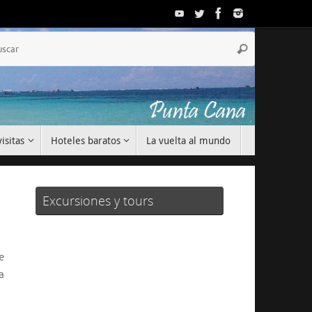
Búsqueda
Buscar
para:
isitas
Hoteles baratos
La vuelta al mundo
Excursiones y tours
e
la