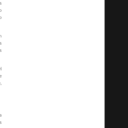
s
o
o
n
s
s
l
e
,
a
s