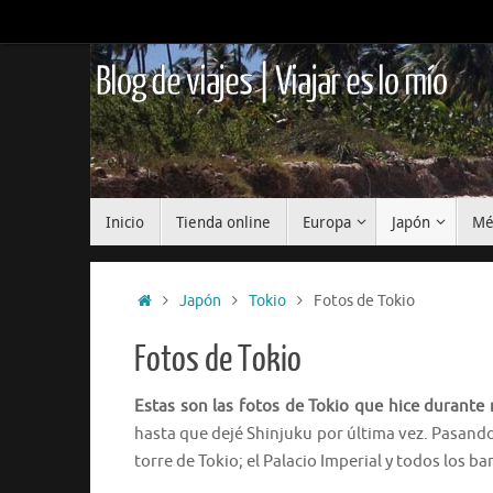
Saltar
al
contenido
Blog de viajes | Viajar es lo mío
Saltar
Inicio
Tienda online
Europa
Japón
Mé
al
contenido
Inicio
Japón
Tokio
Fotos de Tokio
Fotos de Tokio
Estas son las fotos de Tokio que hice durante 
hasta que dejé Shinjuku por última vez. Pasando
torre de Tokio; el Palacio Imperial y todos los ba