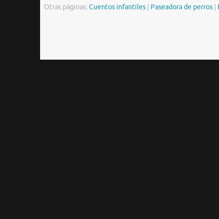
Otras páginas:
Cuentos infantiles
|
Paseadora de perros
|