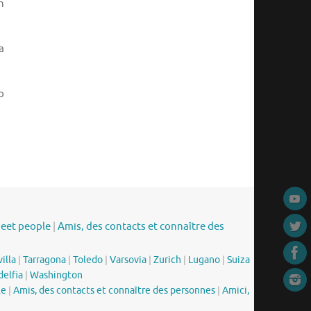
n
a
o
meet people
|
Amis, des contacts et connaître des
illa
|
Tarragona
|
Toledo
|
Varsovia
|
Zurich
|
Lugano
|
Suiza
delfia
|
Washington
le
|
Amis, des contacts et connaître des personnes
|
Amici,