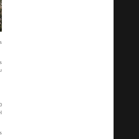
s
s
u
0
l
s