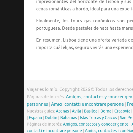
impresionantes del horizonte de Lisboa y su
cenas románticas a bordo, ideal para una experi
Finalmente, los tours gastronómicos son per
portuguesa. Desde pasteles de nata hasta marisc
En resumen, Lisboa tiene una oferta variada de
importa cuál elijas, seguro vivirás una experienc
Viajar es lo mío. Copyright 2026 © Todos los derecho
Páginas de interés:
Amigos, contactos y conocer gen
personnes
|
Amici, contatti e incontrare persone
|
Fr
Nuestras guías:
Atenas
|
Avila
|
Basilea
|
Berna
|
Cracovia
|
España
|
Dublín
|
Bahamas
|
Islas Turcas y Caicos
|
San Pe
Páginas de interés:
Amigos, contactos y conocer gente
|
contatti e incontrare persone
|
Amics, contactes i conèix