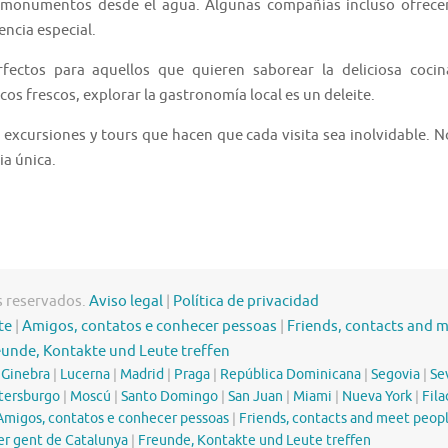
s monumentos desde el agua. Algunas compañías incluso ofrece
encia especial.
fectos para aquellos que quieren saborear la deliciosa cocin
os frescos, explorar la gastronomía local es un deleite.
 excursiones y tours que hacen que cada visita sea inolvidable. N
ia única.
s reservados.
Aviso legal
|
Política de privacidad
te
|
Amigos, contatos e conhecer pessoas
|
Friends, contacts and 
eunde, Kontakte und Leute treffen
|
Ginebra
|
Lucerna
|
Madrid
|
Praga
|
República Dominicana
|
Segovia
|
Sev
tersburgo
|
Moscú
|
Santo Domingo
|
San Juan
|
Miami
|
Nueva York
|
Fila
Amigos, contatos e conhecer pessoas
|
Friends, contacts and meet peop
er gent de Catalunya
|
Freunde, Kontakte und Leute treffen