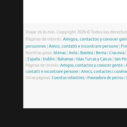
Viajar es lo mío. Copyright 2026 © Todos los derecho
Páginas de interés:
Amigos, contactos y conocer gen
personnes
|
Amici, contatti e incontrare persone
|
Fr
Nuestras guías:
Atenas
|
Avila
|
Basilea
|
Berna
|
Cracovia
|
España
|
Dublín
|
Bahamas
|
Islas Turcas y Caicos
|
San Pe
Páginas de interés:
Amigos, contactos y conocer gente
|
contatti e incontrare persone
|
Amics, contactes i conèix
Otras páginas:
Cuentos infantiles
|
Paseadora de perros
|