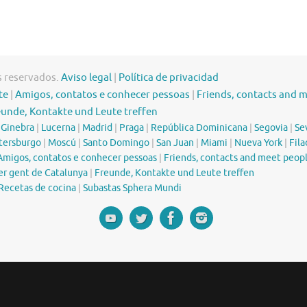
s reservados.
Aviso legal
|
Política de privacidad
te
|
Amigos, contatos e conhecer pessoas
|
Friends, contacts and 
eunde, Kontakte und Leute treffen
|
Ginebra
|
Lucerna
|
Madrid
|
Praga
|
República Dominicana
|
Segovia
|
Sev
tersburgo
|
Moscú
|
Santo Domingo
|
San Juan
|
Miami
|
Nueva York
|
Fila
Amigos, contatos e conhecer pessoas
|
Friends, contacts and meet peop
er gent de Catalunya
|
Freunde, Kontakte und Leute treffen
Recetas de cocina
|
Subastas Sphera Mundi