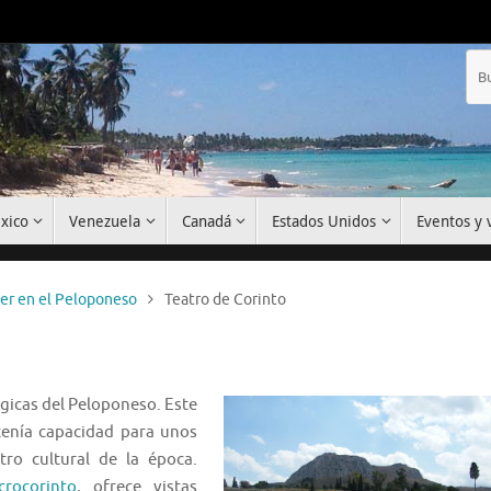
xico
Venezuela
Canadá
Estados Unidos
Eventos y v
er en el Peloponeso
Teatro de Corinto
ógicas del Peloponeso. Este
, tenía capacidad para unos
ro cultural de la época.
crocorinto
, ofrece vistas