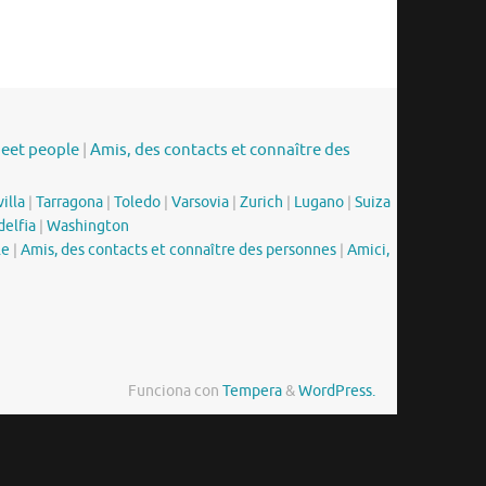
meet people
|
Amis, des contacts et connaître des
illa
|
Tarragona
|
Toledo
|
Varsovia
|
Zurich
|
Lugano
|
Suiza
delfia
|
Washington
le
|
Amis, des contacts et connaître des personnes
|
Amici,
Funciona con
Tempera
&
WordPress.