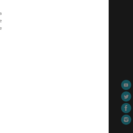
a
e
e