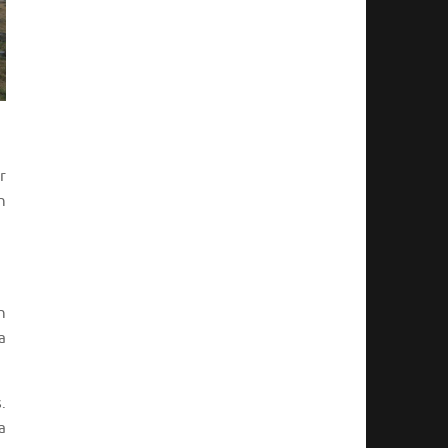
r
n
n
a
.
a