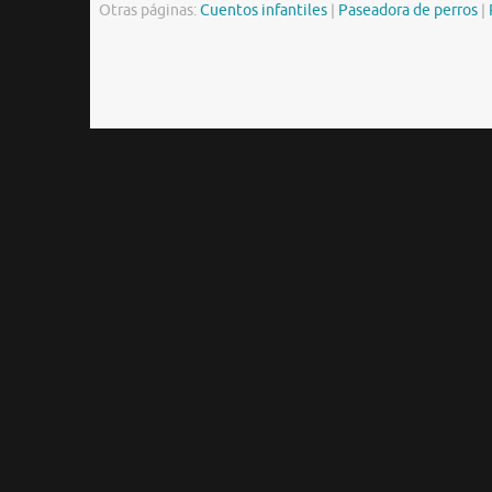
Otras páginas:
Cuentos infantiles
|
Paseadora de perros
|