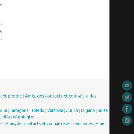
e
o
a
o
meet people
|
Amis, des contacts et connaître des
illa
|
Tarragona
|
Toledo
|
Varsovia
|
Zurich
|
Lugano
|
Suiza
delfia
|
Washington
le
|
Amis, des contacts et connaître des personnes
|
Amici,