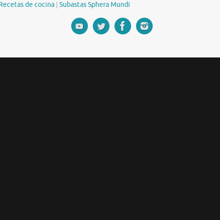
Recetas de cocina
|
Subastas Sphera Mundi