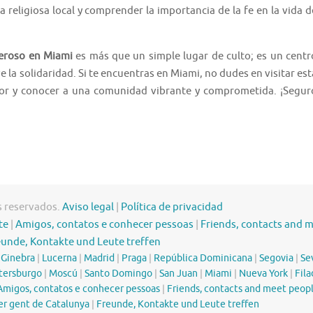
 religiosa local y comprender la importancia de la fe en la vida d
deroso en Miami
es más que un simple lugar de culto; es un centr
 la solidaridad. Si te encuentras en Miami, no dudes en visitar est
dor y conocer a una comunidad vibrante y comprometida. ¡Segur
s reservados.
Aviso legal
|
Política de privacidad
te
|
Amigos, contatos e conhecer pessoas
|
Friends, contacts and 
eunde, Kontakte und Leute treffen
|
Ginebra
|
Lucerna
|
Madrid
|
Praga
|
República Dominicana
|
Segovia
|
Sev
tersburgo
|
Moscú
|
Santo Domingo
|
San Juan
|
Miami
|
Nueva York
|
Fila
Amigos, contatos e conhecer pessoas
|
Friends, contacts and meet peop
er gent de Catalunya
|
Freunde, Kontakte und Leute treffen