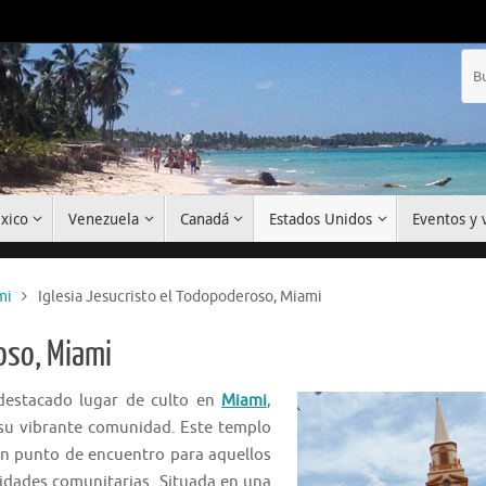
xico
Venezuela
Canadá
Estados Unidos
Eventos y v
mi
Iglesia Jesucristo el Todopoderoso, Miami
oso, Miami
estacado lugar de culto en
Miami
,
 su vibrante comunidad. Este templo
 un punto de encuentro para aquellos
ividades comunitarias. Situada en una