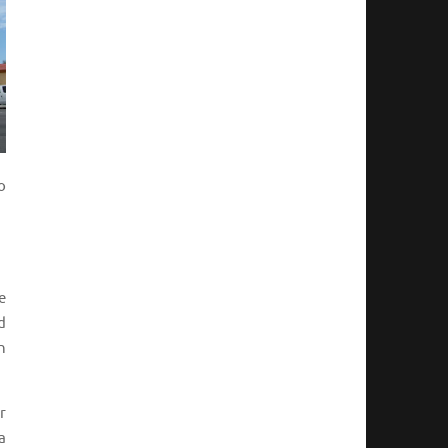
o
e
d
n
r
a