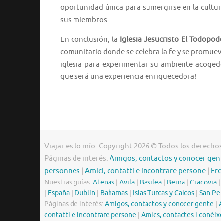
oportunidad única para sumergirse en la cultura
sus miembros.
En conclusión, la
Iglesia Jesucristo El Todopo
comunitario donde se celebra la fe y se promueve
iglesia para experimentar su ambiente acoge
que será una experiencia enriquecedora!
Viajar es lo mío. Copyright 2026 © Todos los derecho
Páginas de interés:
Amigos, contactos y conocer gen
personnes
|
Amici, contatti e incontrare persone
|
Fr
Nuestras guías:
Atenas
|
Avila
|
Basilea
|
Berna
|
Cracovia
|
España
|
Dublín
|
Bahamas
|
Islas Turcas y Caicos
|
San Pe
Páginas de interés:
Amigos, contactos y conocer gente
|
contatti e incontrare persone
|
Amics, contactes i conèix