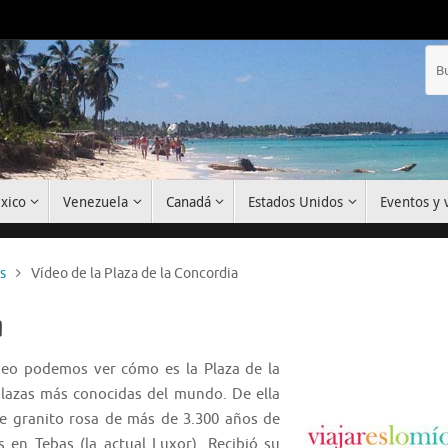
xico
Venezuela
Canadá
Estados Unidos
Eventos y v
s
Vídeo de la Plaza de la Concordia
a
ídeo podemos ver cómo es la Plaza de la
plazas más conocidas del mundo. De ella
 de granito rosa de más de 3.300 años de
en Tebas (la actual Luxor). Recibió su