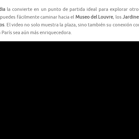
dia
la convierte en un punto de partida ideal para explorar otro
 puedes fácilmente caminar hacia el
Museo del Louvre
, los
Jardine
os
. El video no solo muestra la plaza, sino también su conexión co
 a París sea aún más enriquecedora.