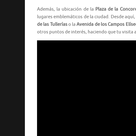
Además, la ubicación de la
Plaza de la Concor
lugares emblemáticos de la ciudad. Desde aquí,
de las Tullerías
o la
Avenida de los Campos Elíse
otros puntos de interés, haciendo que tu visita