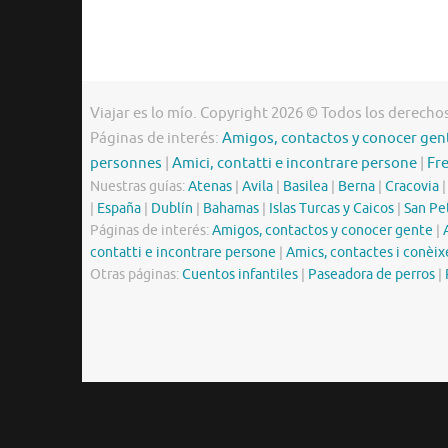
Viajar es lo mío. Copyright 2026 © Todos los derecho
Páginas de interés:
Amigos, contactos y conocer gen
personnes
|
Amici, contatti e incontrare persone
|
Fr
Nuestras guías:
Atenas
|
Avila
|
Basilea
|
Berna
|
Cracovia
|
España
|
Dublín
|
Bahamas
|
Islas Turcas y Caicos
|
San Pe
Páginas de interés:
Amigos, contactos y conocer gente
|
contatti e incontrare persone
|
Amics, contactes i conèix
Otras páginas:
Cuentos infantiles
|
Paseadora de perros
|