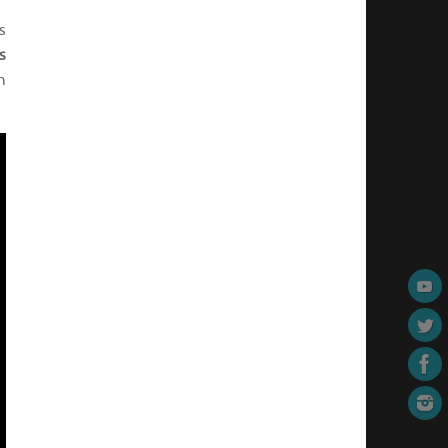
s
s
n