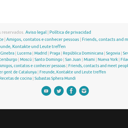
s reservados.
Aviso legal
|
Política de privacidad
te
|
Amigos, contatos e conhecer pessoas
|
Friends, contacts and 
eunde, Kontakte und Leute treffen
|
Ginebra
|
Lucerna
|
Madrid
|
Praga
|
República Dominicana
|
Segovia
|
Sev
tersburgo
|
Moscú
|
Santo Domingo
|
San Juan
|
Miami
|
Nueva York
|
Fila
Amigos, contatos e conhecer pessoas
|
Friends, contacts and meet peop
er gent de Catalunya
|
Freunde, Kontakte und Leute treffen
Recetas de cocina
|
Subastas Sphera Mundi