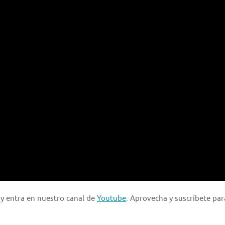
 y entra en nuestro canal de
Youtube
. Aprovecha y suscríbete par