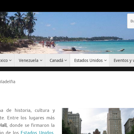
xico
Venezuela
Canadá
Estados Unidos
Eventos y v
iladelfia
a de historia, cultura y
e. Entre los lugares más
all
, donde se firmaron la
ión de los
Estados Unidos
.