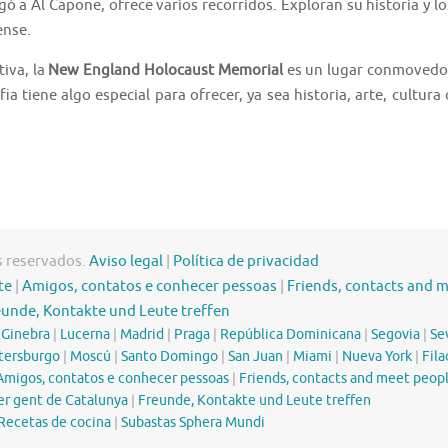
 a Al Capone, ofrece varios recorridos. Exploran su historia y lo
ense.
iva, la
New England Holocaust Memorial
es un lugar conmovedo
fia tiene algo especial para ofrecer, ya sea historia, arte, cultura 
s reservados.
Aviso legal
|
Política de privacidad
te
|
Amigos, contatos e conhecer pessoas
|
Friends, contacts and 
eunde, Kontakte und Leute treffen
|
Ginebra
|
Lucerna
|
Madrid
|
Praga
|
República Dominicana
|
Segovia
|
Sev
tersburgo
|
Moscú
|
Santo Domingo
|
San Juan
|
Miami
|
Nueva York
|
Fila
Amigos, contatos e conhecer pessoas
|
Friends, contacts and meet peop
er gent de Catalunya
|
Freunde, Kontakte und Leute treffen
Recetas de cocina
|
Subastas Sphera Mundi