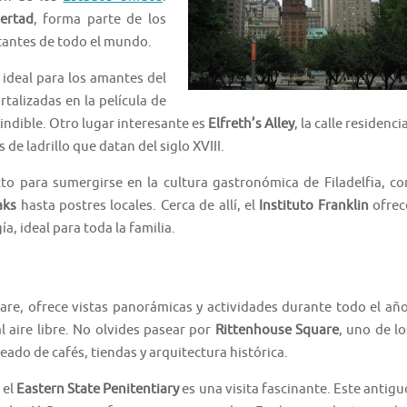
ertad
, forma parte de los
itantes de todo el mundo.
 ideal para los amantes del
talizadas en la película de
indible. Otro lugar interesante es
Elfreth’s Alley
, la calle residenci
e ladrillo que datan del siglo XVIII.
to para sumergirse en la cultura gastronómica de Filadelfia, co
aks
hasta postres locales. Cerca de allí, el
Instituto Franklin
ofrec
a, ideal para toda la familia.
ware, ofrece vistas panorámicas y actividades durante todo el año
aire libre. No olvides pasear por
Rittenhouse Square
, uno de lo
ado de cafés, tiendas y arquitectura histórica.
 el
Eastern State Penitentiary
es una visita fascinante. Este antigu