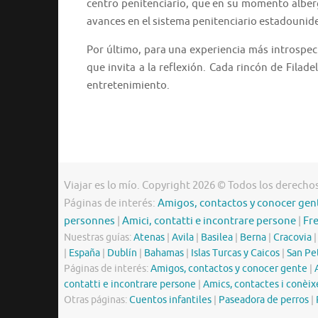
centro penitenciario, que en su momento albergó
avances en el sistema penitenciario estadounid
Por último, para una experiencia más introspect
que invita a la reflexión. Cada rincón de Filadel
entretenimiento.
Viajar es lo mío. Copyright 2026 © Todos los derecho
Páginas de interés:
Amigos, contactos y conocer gen
personnes
|
Amici, contatti e incontrare persone
|
Fr
Nuestras guías:
Atenas
|
Avila
|
Basilea
|
Berna
|
Cracovia
|
España
|
Dublín
|
Bahamas
|
Islas Turcas y Caicos
|
San Pe
Páginas de interés:
Amigos, contactos y conocer gente
|
contatti e incontrare persone
|
Amics, contactes i conèix
Otras páginas:
Cuentos infantiles
|
Paseadora de perros
|