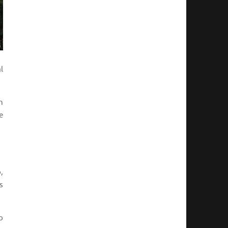
al
n
e
,
s
o