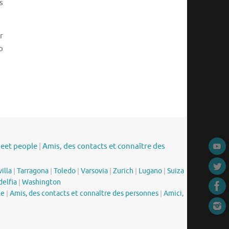
s
r
o
meet people
|
Amis, des contacts et connaître des
illa
|
Tarragona
|
Toledo
|
Varsovia
|
Zurich
|
Lugano
|
Suiza
delfia
|
Washington
le
|
Amis, des contacts et connaître des personnes
|
Amici,