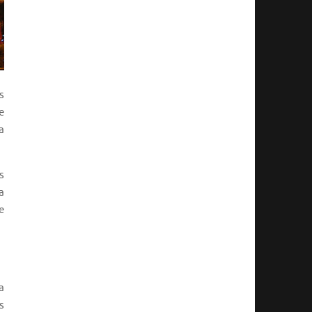
s
e
a
s
a
e
a
s