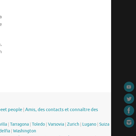
a
e
,
n
meet people
|
Amis, des contacts et connaître des
illa
|
Tarragona
|
Toledo
|
Varsovia
|
Zurich
|
Lugano
|
Suiza
delfia
|
Washington