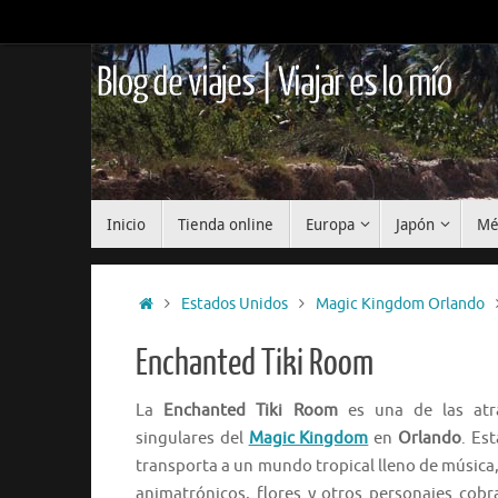
Saltar
al
contenido
Blog de viajes | Viajar es lo mío
Saltar
Inicio
Tienda online
Europa
Japón
Mé
al
contenido
Inicio
Estados Unidos
Magic Kingdom Orlando
Enchanted Tiki Room
La
Enchanted Tiki Room
es una de las atr
singulares del
Magic Kingdom
en
Orlando
. Es
transporta a un mundo tropical lleno de música,
animatrónicos, flores y otros personajes cobr