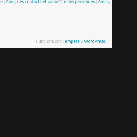
le
|
Amis, des contacts et connaître des personnes
|
Amici,
Funciona con
Tempera
&
WordPress.