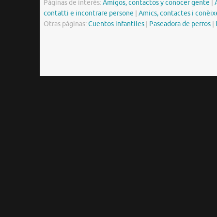
Páginas de interés:
Amigos, contactos y conocer gente
|
contatti e incontrare persone
|
Amics, contactes i conèix
Otras páginas:
Cuentos infantiles
|
Paseadora de perros
|