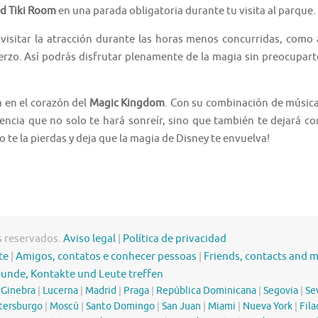
d Tiki Room
en una parada obligatoria durante tu visita al parque.
 visitar la atracción durante las horas menos concurridas, como 
rzo. Así podrás disfrutar plenamente de la magia sin preocupart
a en el corazón del
Magic Kingdom
. Con su combinación de música
ncia que no solo te hará sonreír, sino que también te dejará co
No te la pierdas y deja que la magia de Disney te envuelva!
s reservados.
Aviso legal
|
Política de privacidad
te
|
Amigos, contatos e conhecer pessoas
|
Friends, contacts and 
eunde, Kontakte und Leute treffen
|
Ginebra
|
Lucerna
|
Madrid
|
Praga
|
República Dominicana
|
Segovia
|
Sev
tersburgo
|
Moscú
|
Santo Domingo
|
San Juan
|
Miami
|
Nueva York
|
Fila