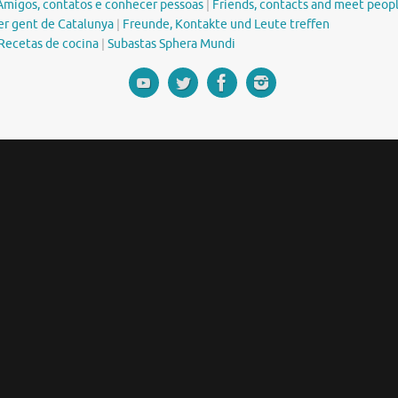
Amigos, contatos e conhecer pessoas
|
Friends, contacts and meet peop
er gent de Catalunya
|
Freunde, Kontakte und Leute treffen
Recetas de cocina
|
Subastas Sphera Mundi