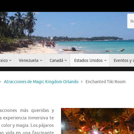
xico
Venezuela
Canadá
Estados Unidos
Eventos y v
Atracciones de Magic Kingdom Orlando
Enchanted Tiki Room
acciones más queridas y
ta experiencia inmersiva te
 color y magia. Los pájaros
an vida en una fascinante