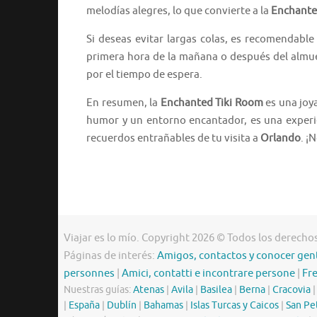
melodías alegres, lo que convierte a la
Enchante
Si deseas evitar largas colas, es recomendable
primera hora de la mañana o después del almue
por el tiempo de espera.
En resumen, la
Enchanted Tiki Room
es una joy
humor y un entorno encantador, es una experie
recuerdos entrañables de tu visita a
Orlando
. ¡
Viajar es lo mío. Copyright 2026 © Todos los derecho
Páginas de interés:
Amigos, contactos y conocer gen
personnes
|
Amici, contatti e incontrare persone
|
Fr
Nuestras guías:
Atenas
|
Avila
|
Basilea
|
Berna
|
Cracovia
|
España
|
Dublín
|
Bahamas
|
Islas Turcas y Caicos
|
San Pe