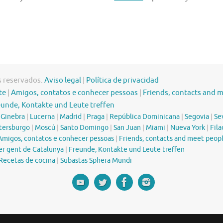
s reservados.
Aviso legal
|
Política de privacidad
te
|
Amigos, contatos e conhecer pessoas
|
Friends, contacts and 
eunde, Kontakte und Leute treffen
|
Ginebra
|
Lucerna
|
Madrid
|
Praga
|
República Dominicana
|
Segovia
|
Sev
tersburgo
|
Moscú
|
Santo Domingo
|
San Juan
|
Miami
|
Nueva York
|
Fila
Amigos, contatos e conhecer pessoas
|
Friends, contacts and meet peop
er gent de Catalunya
|
Freunde, Kontakte und Leute treffen
Recetas de cocina
|
Subastas Sphera Mundi