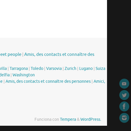
meet people
|
Amis, des contacts et connaître des
illa
|
Tarragona
|
Toledo
|
Varsovia
|
Zurich
|
Lugano
|
Suiza
delfia
|
Washington
le
|
Amis, des contacts et connaître des personnes
|
Amici,
Funciona con
Tempera
&
WordPress.