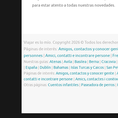
para estar atento a todas nuestras novedades.
Viajar es lo mío. Copyright 2026 © Todos los derecho
Páginas de interés:
Amigos, contactos y conocer gen
personnes
|
Amici, contatti e incontrare persone
|
Fr
Nuestras guías:
Atenas
|
Avila
|
Basilea
|
Berna
|
Cracovia
|
España
|
Dublín
|
Bahamas
|
Islas Turcas y Caicos
|
San Pe
Páginas de interés:
Amigos, contactos y conocer gente
|
contatti e incontrare persone
|
Amics, contactes i conèix
Otras páginas:
Cuentos infantiles
|
Paseadora de perros
|