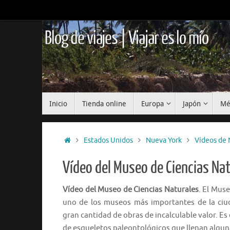
Saltar
al
contenido
Blog de viajes | Viajar es lo mío
Saltar
Inicio
Tienda online
Europa
Japón
Mé
al
contenido
Inicio
Estados Unidos
Nueva York
Vídeos de 
Vídeo del Museo de Ciencias Na
Vídeo del Museo de Ciencias Naturales
. El Mus
uno de los museos más importantes de la ciud
gran cantidad de obras de incalculable valor. Es
de esqueletos paleontológicos que llenan alguna