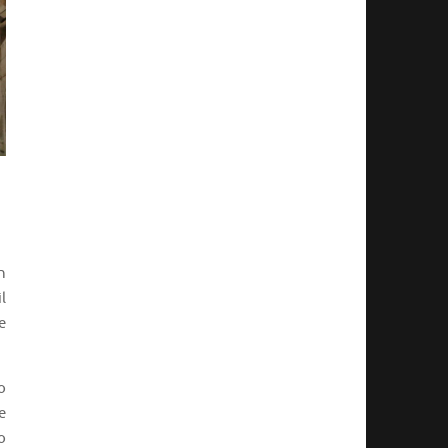
n
l
e
o
e
o