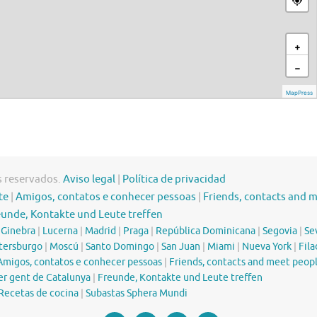
s reservados.
Aviso legal
|
Política de privacidad
te
|
Amigos, contatos e conhecer pessoas
|
Friends, contacts and 
eunde, Kontakte und Leute treffen
|
Ginebra
|
Lucerna
|
Madrid
|
Praga
|
República Dominicana
|
Segovia
|
Sev
tersburgo
|
Moscú
|
Santo Domingo
|
San Juan
|
Miami
|
Nueva York
|
Fila
Amigos, contatos e conhecer pessoas
|
Friends, contacts and meet peop
er gent de Catalunya
|
Freunde, Kontakte und Leute treffen
Recetas de cocina
|
Subastas Sphera Mundi