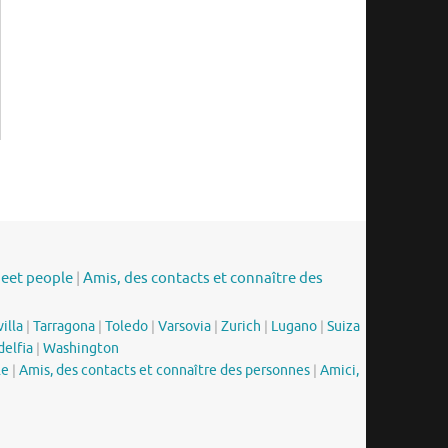
meet people
|
Amis, des contacts et connaître des
illa
|
Tarragona
|
Toledo
|
Varsovia
|
Zurich
|
Lugano
|
Suiza
delfia
|
Washington
le
|
Amis, des contacts et connaître des personnes
|
Amici,