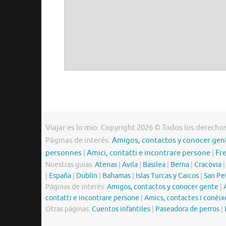
Viajar es lo mío. Copyright 2026 © Todos los derecho
Páginas de interés:
Amigos, contactos y conocer gen
personnes
|
Amici, contatti e incontrare persone
|
Fr
Nuestras guías:
Atenas
|
Avila
|
Basilea
|
Berna
|
Cracovia
|
España
|
Dublín
|
Bahamas
|
Islas Turcas y Caicos
|
San Pe
Páginas de interés:
Amigos, contactos y conocer gente
|
contatti e incontrare persone
|
Amics, contactes i conèix
Otras páginas:
Cuentos infantiles
|
Paseadora de perros
|