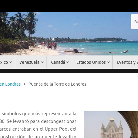
xico
Venezuela
Canadá
Estados Unidos
Eventos y v
en Londres
Puente de la Torre de Londres
s símbolos que más representan a la
86. Se levantó para descongestionar
arcos entraban en el Upper Pool del
construcción de un puente levadizo